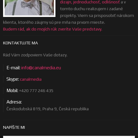
dizajn, jednoduchosť, odlišnosť
a v
tomto duchu realizujem i zadané
projekty. Viem sa prisposobiť nárokom
klienta, ktorého záujmy sú pre mňa na prvom mieste.
Budem rád, ak do mojích rúk zveríte Vaše predstavy.
KONTAKTUJTE MA
Rád Vám zodpoviem Vaše dotazy.
E-mail:
info@canalmedia.eu
Skype:
canalmedia
Mobil:
+420 777 246 435
Adresa:
Českodubská 819, Praha 9, Česká republika
NAPÍŠTE MI