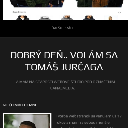
ĎALŠIE PRÁCE...
DOBRÝ DEŇ.. VOLÁM SA
TOMÁŠ JURČAGA
A MÁM NA STAROSTI WEBOVÉ ŠTÚDIO POD OZNAČENÍM
CANALMEDIA.
NIEČO MÁLO O MNE
Tvorbe webstránok sa venujem už 17
rokov a mám za sebou menšie