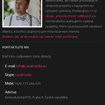
webstránky, ale i veľké a rozsiahle e-
shopové projekty s napojením na
účtovné systémy. Preferujem
čistý
dizajn, jednoduchosť, odlišnosť
a v
tomto duchu realizujem i zadané
projekty. Viem sa prisposobiť nárokom
klienta, ktorého záujmy sú pre mňa na prvom mieste.
Budem rád, ak do mojích rúk zveríte Vaše predstavy.
KONTAKTUJTE MA
Rád Vám zodpoviem Vaše dotazy.
E-mail:
info@canalmedia.eu
Skype:
canalmedia
Mobil:
+420 777 246 435
Adresa:
Českodubská 819, Praha 9, Česká republika