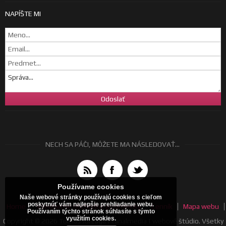
NAPÍŠTE MI
NECH SA PÁČI, MÔŽETE MA NÁSLEDOVAŤ...
Používame cookies
Naše webové stránky používajú cookies s cieľom
poskytnúť vám najlepšie prehliadanie webu.
Home
Všeobecné obchodné podmienky
Cenník
Mapa webu
Používaním týchto stránok súhlasíte s týmto
využitím cookies.
Copyright © 2026 Tomáš Jurčaga | canalmedia | webové štúdio. Všetky