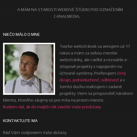
A MÁM NA STAROSTI WEBOVÉ ŠTÚDIO POD OZNAČENÍM
CANALMEDIA.
NIEČO MÁLO O MNE
Tvorbe webstránok sa venujem už 17
rokov a mám za sebou menšie
webstránky, ale i veľké a rozsiahle e-
shopové projekty s napojením na
účtovné systémy. Preferujem
čistý
dizajn, jednoduchosť, odlišnosť
a v
tomto duchu realizujem i zadané
projekty. Viem sa prisposobiť nárokom
klienta, ktorého záujmy sú pre mňa na prvom mieste.
Budem rád, ak do mojích rúk zveríte Vaše predstavy.
KONTAKTUJTE MA
Rád Vám zodpoviem Vaše dotazy.