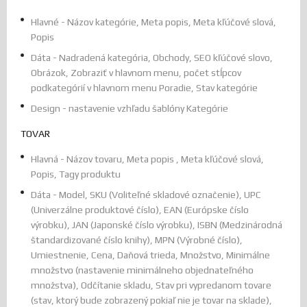
Hlavné - Názov kategórie, Meta popis, Meta kľúčové slová,
Popis
Dáta - Nadradená kategória, Obchody, SEO kľúčové slovo,
Obrázok, Zobraziť v hlavnom menu, počet stĺpcov
podkategórií v hlavnom menu Poradie, Stav kategórie
Design - nastavenie vzhľadu šablóny Kategórie
TOVAR
Hlavná - Názov tovaru, Meta popis , Meta kľúčové slová,
Popis, Tagy produktu
Dáta - Model, SKU (Voliteľné skladové označenie), UPC
(Univerzálne produktové číslo), EAN (Európske číslo
výrobku), JAN (Japonské číslo výrobku), ISBN (Medzinárodná
štandardizované číslo knihy), MPN (Výrobné číslo),
Umiestnenie, Cena, Daňová trieda, Množstvo, Minimálne
množstvo (nastavenie minimálneho objednateľného
množstva), Odčítanie skladu, Stav pri vypredanom tovare
(stav, ktorý bude zobrazený pokiaľ nie je tovar na sklade),