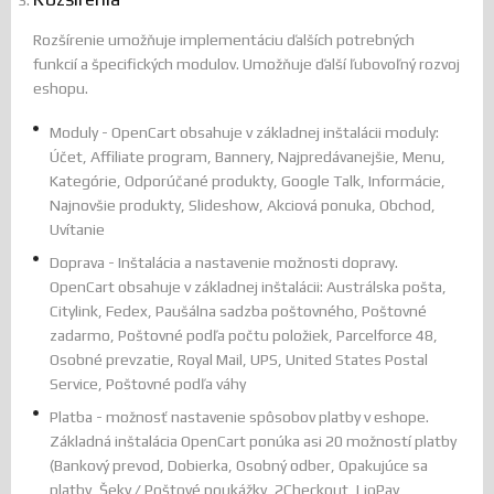
Rozšírenie umožňuje implementáciu ďalších potrebných
funkcií a špecifických modulov. Umožňuje ďalší ľubovoľný rozvoj
eshopu.
Moduly - OpenCart obsahuje v základnej inštalácii moduly:
Účet, Affiliate program, Bannery, Najpredávanejšie, Menu,
Kategórie, Odporúčané produkty, Google Talk, Informácie,
Najnovšie produkty, Slideshow, Akciová ponuka, Obchod,
Uvítanie
Doprava - Inštalácia a nastavenie možnosti dopravy.
OpenCart obsahuje v základnej inštalácii: Austrálska pošta,
Citylink, Fedex, Paušálna sadzba poštovného, Poštovné
zadarmo, Poštovné podľa počtu položiek, Parcelforce 48,
Osobné prevzatie, Royal Mail, UPS, United States Postal
Service, Poštovné podľa váhy
Platba - možnosť nastavenie spôsobov platby v eshope.
Základná inštalácia OpenCart ponúka asi 20 možností platby
(Bankový prevod, Dobierka, Osobný odber, Opakujúce sa
platby, Šeky / Poštové poukážky, 2Checkout, LiqPay,