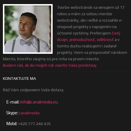
Tvorbe webstránok sa venujem už 17
rokov a mám za sebou menšie
webstránky, ale i veľké a rozsiahle e-
shopové projekty s napojením na
účtovné systémy. Preferujem
čistý
dizajn, jednoduchosť, odlišnosť
a v
tomto duchu realizujem i zadané
projekty. Viem sa prisposobiť nárokom
klienta, ktorého záujmy sú pre mňa na prvom mieste.
Budem rád, ak do mojích rúk zveríte Vaše predstavy.
KONTAKTUJTE MA
Rád Vám zodpoviem Vaše dotazy.
E-mail:
info@canalmedia.eu
Skype:
canalmedia
Mobil:
+420 777 246 435