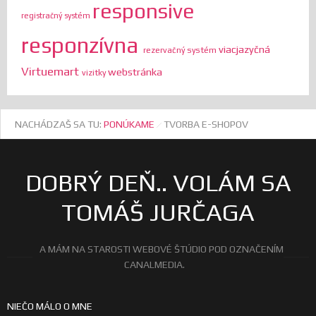
responsive
registračný systém
responzívna
viacjazyčná
rezervačný systém
Virtuemart
webstránka
vizitky
NACHÁDZAŠ SA TU:
PONÚKAME
TVORBA E-SHOPOV
DOBRÝ DEŇ.. VOLÁM SA
TOMÁŠ JURČAGA
A MÁM NA STAROSTI WEBOVÉ ŠTÚDIO POD OZNAČENÍM
CANALMEDIA.
NIEČO MÁLO O MNE