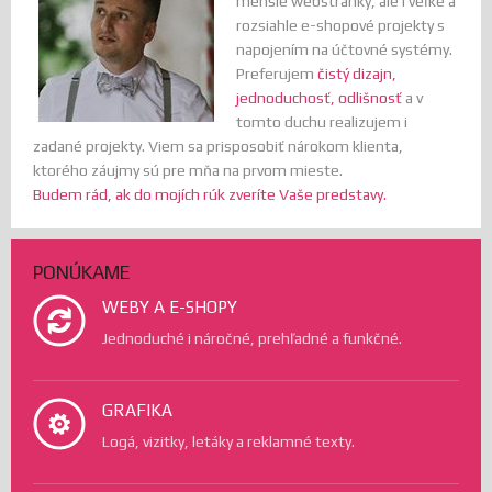
menšie webstránky, ale i veľké a
rozsiahle e-shopové projekty s
napojením na účtovné systémy.
Preferujem
čistý dizajn,
jednoduchosť, odlišnosť
a v
tomto duchu realizujem i
zadané projekty. Viem sa prisposobiť nárokom klienta,
ktorého záujmy sú pre mňa na prvom mieste.
Budem rád, ak do mojích rúk zveríte Vaše predstavy.
PONÚKAME
WEBY A E-SHOPY
Jednoduché i náročné, prehľadné a funkčné.
GRAFIKA
Logá, vizitky, letáky a reklamné texty.