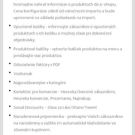
hromadne nahrať informácie o produktoch do e-shopu.
Cena konfigurácie záleží od náročnosti importu a bude
upresnená na základe požiadavok na import.
Opustené
košíky - i
nformujte zákazníkov
o
opustených
produktoch
v
ich
košíku a možnej zľave pri dokončení
objednávky.
Produktové balíčky - vytvorte balíček produktov na mieru a
predávajte viac produktov.
Odosielanie faktúry v PDF
Vodoznak
Najpredávanejšie v kategórii
Konektor pre konverzie - Heureka Overené zákazníkmi,
Heureka konverzie, Pricemania, Najnakup.
Social Discounts - zľava za Like/Share/Tweet
Narodeninová pripomienka - prekvapte Vašich zákoazníkov
na narodeniny a zašlite im automatické blahoželanie so
zľavovým kupónom.