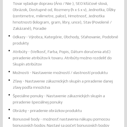
Tovar vyžaduje dopravu (Áno / Nie ), SEO kľúčové slová,
Obrázok, Dostupné od, Rozmery (h x š x v), Jednotka, Dĺžky
(centimetre, milimetre, palce), Hmotnosť, Jednotka
hmotnosti (kilogram, gram, libry, unce), Stav (Povolené /
Zakázané), Poradie
Odkazy - Výrobca, Kategórie, Obchody, Sťahovanie, Podobné
produkty
Atribúty - (Veľkosť, Farba, Popis, Dátum doručenia atď.)
priradenie atribútov k tovaru. Atribúty možno rozdeliť do
Skupín atribútov
Možnosti - Nastavenie možností / vlastností produktu
Zľavy - Nastavenie zákaznických skupín a priradenie danej
zľavy podľa množstva
Špeciálne ponuky - Nastavenie zákaznických skupín a
priradenie špeciálnej ponuky
Obrázky - priradenie obrázkov produktu
Bonusové body - možnosť nastavenia nákupu pomocou
bonusových bodov. Nastaví sa počet bonusových bodov