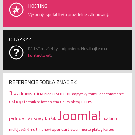
HOSTING
Výkonný, spoľahlivý a pravidelne zálohovaný.
OTÁZKY?
Rád Vám všetky zodpoviem. Neváhajte ma
kontaktovať
.
REFERENCIE PODĽA ZNAČIEK
3
administrácia
ecommerce
4
dopytový formulár
blog
CEVED
CTBC
eshop
HTTPS
formuláre
fotogaléria
GoPay platby
Joomla!
jednostránkový košík
logo
K2
opencart
platby kartou
multijazyčný
multimenový
oscommerce