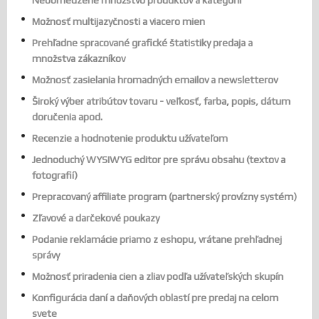
Neobmedzené množstvo produktov a kategórií
Možnosť multijazyčnosti a viacero mien
Prehľadne spracované grafické štatistiky predaja a
množstva zákazníkov
Možnosť zasielania hromadných emailov a newsletterov
Široký výber atribútov tovaru - veľkosť, farba, popis, dátum
doručenia apod.
Recenzie a hodnotenie produktu užívateľom
Jednoduchý WYSIWYG editor pre správu obsahu (textov a
fotografií)
Prepracovaný affiliate program (partnerský provízny systém)
Zľavové a darčekové poukazy
Podanie reklamácie priamo z eshopu, vrátane prehľadnej
správy
Možnosť priradenia cien a zliav podľa užívateľských skupín
Konfigurácia daní a daňových oblastí pre predaj na celom
svete