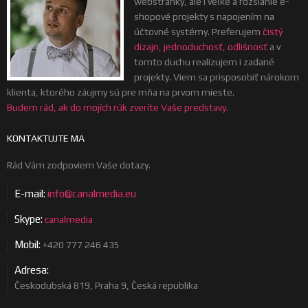
webstránky, ale i veľké a rozsiahle e-
shopové projekty s napojením na
účtovné systémy. Preferujem
čistý
dizajn, jednoduchosť, odlišnosť
a v
tomto duchu realizujem i zadané
projekty. Viem sa prisposobiť nárokom
klienta, ktorého záujmy sú pre mňa na prvom mieste.
Budem rád, ak do mojích rúk zveríte Vaše predstavy.
KONTAKTUJTE MA
Rád Vám zodpoviem Vaše dotazy.
E-mail:
info@canalmedia.eu
Skype:
canalmedia
Mobil:
+420 777 246 435
Adresa:
Českodubská 819, Praha 9, Česká republika