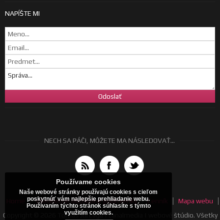
NAPÍŠTE MI
NECH SA PÁČI, MÔŽETE MA NÁSLEDOVAŤ...
Používame cookies
Naše webové stránky používajú cookies s cieľom
poskytnúť vám najlepšie prehliadanie webu.
Home
Všeobecné obchodné podmienky
Cenník
Mapa webu
Používaním týchto stránok súhlasíte s týmto
využitím cookies.
Copyright © 2026 Tomáš Jurčaga | canalmedia | webové štúdio. Všetky