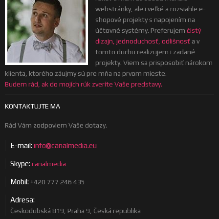
webstránky, ale i veľké a rozsiahle e-
shopové projekty s napojením na
účtovné systémy. Preferujem
čistý
dizajn, jednoduchosť, odlišnosť
a v
tomto duchu realizujem i zadané
projekty. Viem sa prisposobiť nárokom
klienta, ktorého záujmy sú pre mňa na prvom mieste.
Budem rád, ak do mojích rúk zveríte Vaše predstavy.
KONTAKTUJTE MA
Rád Vám zodpoviem Vaše dotazy.
E-mail:
info@canalmedia.eu
Skype:
canalmedia
Mobil:
+420 777 246 435
Adresa:
Českodubská 819, Praha 9, Česká republika