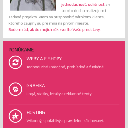
jednoduchosť, odlišnosť
a v
tomto duchu realizujem i
zadané projekty. Viem sa prisposobiť nárokom klienta,
ktorého záujmy sú pre mňa na prvom mieste.
Budem rád, ak do mojích rúk zveríte Vaše predstavy.
PONÚKAME
WEBY A E-SHOPY
Jednoduché i náročné, prehľadné a funkčné.
GRAFIKA
Logá, vizitky, letáky a reklamné texty.
HOSTING
Výkonný, spoľahlivý a pravidelne zálohovaný.