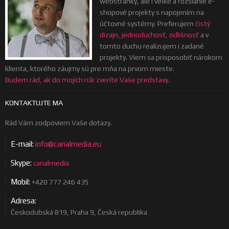
webstránky, ale i veľké a rozsiahle e-
shopové projekty s napojením na
účtovné systémy. Preferujem
čistý
dizajn, jednoduchosť, odlišnosť
a v
tomto duchu realizujem i zadané
projekty. Viem sa prisposobiť nárokom
klienta, ktorého záujmy sú pre mňa na prvom mieste.
Budem rád, ak do mojích rúk zveríte Vaše predstavy.
KONTAKTUJTE MA
Rád Vám zodpoviem Vaše dotazy.
E-mail:
info@canalmedia.eu
Skype:
canalmedia
Mobil:
+420 777 246 435
Adresa:
Českodubská 819, Praha 9, Česká republika