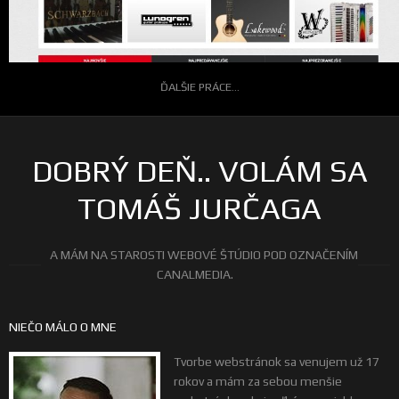
ĎALŠIE PRÁCE...
DOBRÝ DEŇ.. VOLÁM SA
TOMÁŠ JURČAGA
A MÁM NA STAROSTI WEBOVÉ ŠTÚDIO POD OZNAČENÍM
CANALMEDIA.
NIEČO MÁLO O MNE
Tvorbe webstránok sa venujem už 17
rokov a mám za sebou menšie