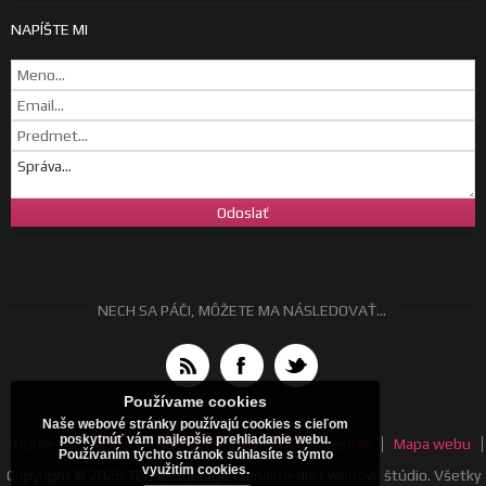
NAPÍŠTE MI
NECH SA PÁČI, MÔŽETE MA NÁSLEDOVAŤ...
Používame cookies
Naše webové stránky používajú cookies s cieľom
poskytnúť vám najlepšie prehliadanie webu.
Home
Všeobecné obchodné podmienky
Cenník
Mapa webu
Používaním týchto stránok súhlasíte s týmto
využitím cookies.
Copyright © 2026 Tomáš Jurčaga | canalmedia | webové štúdio. Všetky