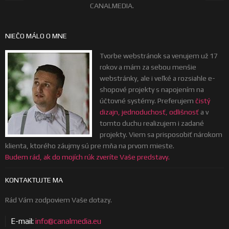
CANALMEDIA.
NIEČO MÁLO O MNE
Tvorbe webstránok sa venujem už 17
rokov a mám za sebou menšie
webstránky, ale i veľké a rozsiahle e-
shopové projekty s napojením na
účtovné systémy. Preferujem
čistý
dizajn, jednoduchosť, odlišnosť
a v
tomto duchu realizujem i zadané
projekty. Viem sa prisposobiť nárokom
klienta, ktorého záujmy sú pre mňa na prvom mieste.
Budem rád, ak do mojích rúk zveríte Vaše predstavy.
KONTAKTUJTE MA
Rád Vám zodpoviem Vaše dotazy.
E-mail:
info@canalmedia.eu