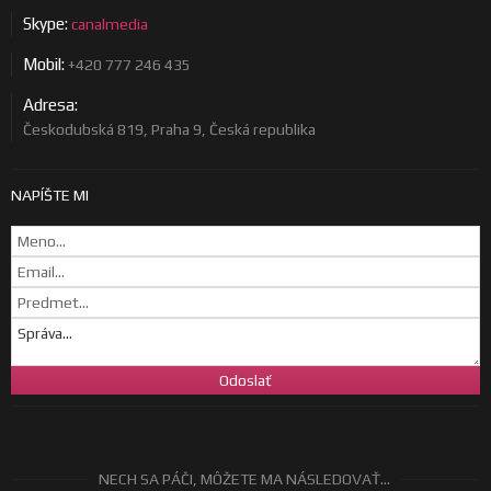
Skype:
canalmedia
Mobil:
+420 777 246 435
Adresa:
Českodubská 819, Praha 9, Česká republika
NAPÍŠTE MI
NECH SA PÁČI, MÔŽETE MA NÁSLEDOVAŤ...