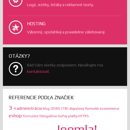
Logá, vizitky, letáky a reklamné texty.
HOSTING
Výkonný, spoľahlivý a pravidelne zálohovaný.
OTÁZKY?
Rád Vám všetky zodpoviem. Neváhajte ma
kontaktovať
.
REFERENCIE PODĽA ZNAČIEK
3
administrácia
ecommerce
4
dopytový formulár
blog
CEVED
CTBC
eshop
HTTPS
formuláre
fotogaléria
GoPay platby
Joomla!