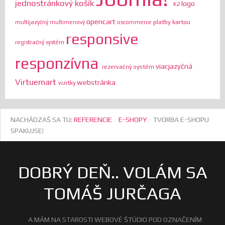
jednostránkový košík
logo
K2
opencart
platby kartou
multijazyčný
multimenový
oscommerce
responsive
registračný systém
responzívna
viacjazyčná
rezervačný systém
Virtuemart
webstránka
vizitky
NACHÁDZAŠ SA TU:
REFERENCIE
E-SHOPY
TVORBA E-SHOPU
SPAKUJSE!
DOBRÝ DEŇ.. VOLÁM SA
TOMÁŠ JURČAGA
A MÁM NA STAROSTI WEBOVÉ ŠTÚDIO POD OZNAČENÍM