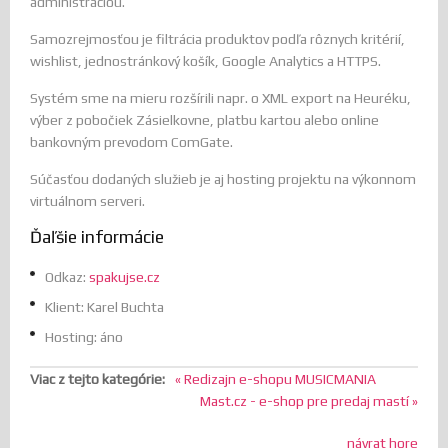
administráciou.
Samozrejmosťou je filtrácia produktov podľa rôznych kritérií,
wishlist, jednostránkový košík, Google Analytics a HTTPS.
Systém sme na mieru rozšírili napr. o XML export na Heuréku,
výber z pobočiek Zásielkovne, platbu kartou alebo online
bankovným prevodom ComGate.
Súčasťou dodaných služieb je aj hosting projektu na výkonnom
virtuálnom serveri.
Ďaľšie informácie
Odkaz:
spakujse.cz
Klient:
Karel Buchta
Hosting:
áno
Viac z tejto kategórie:
« Redizajn e-shopu MUSICMANIA
Mast.cz - e-shop pre predaj mastí »
návrat hore