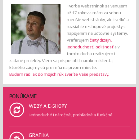
Tvorbe webstránok sa venujem
už 17 rokov a mám za sebou
menšie webstránky, ale i veľké a
rozsiahle e-shopové projekty s
napojením na účtovné systémy.
Preferujem
čistý dizajn,
jednoduchosť, odlišnosť
a v
tomto duchu realizujem i
zadané projekty. Viem sa prisposobiť nárokom klienta,
ktorého záujmy sú pre mňa na prvom mieste.
Budem rád, ak do mojích rúk zveríte Vaše predstavy.
PONÚKAME
WEBY A E-SHOPY
Jednoduché i náročné, prehľadné a funkčné.
GRAFIKA