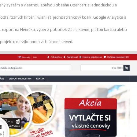
rený systém s vlastnou správou obsahu Opencart s jednoduchou a
dľa rôznych kritérií, wishlist, jednostránkový košík, Google Analytics a
ML export na Heuréku, výber z pobočiek Zásielkovne, platbu kartou alebo
 projektu na výkonnom virtuálnom serveri.