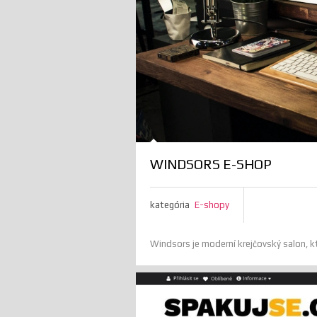
WINDSORS E-SHOP
kategória
E-shopy
Windsors je moderní krejčovský salon, k