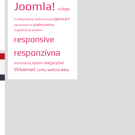
Joomla!
logo
K2
opencart
multijazyčný
multimenový
platby kartou
oscommerce
registračný systém
responsive
responzívna
viacjazyčná
rezervačný systém
Virtuemart
webstránka
vizitky