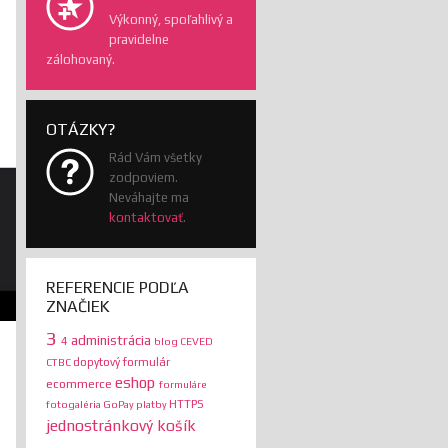
Výkonný, spoľahlivý a
pravidelne
zálohovaný.
OTÁZKY?
Rád Vám všetky
zodpoviem.
Neváhajte ma
kontaktovať
.
REFERENCIE PODĽA
ZNAČIEK
3
administrácia
4
blog
CEVED
dopytový formulár
CTBC
eshop
ecommerce
formuláre
HTTPS
fotogaléria
GoPay platby
jednostránkový košík