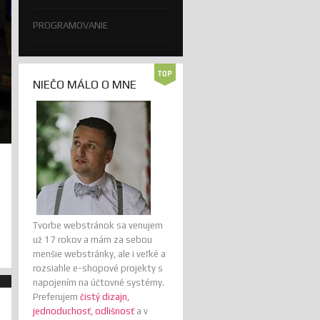
PROGRAMOVANIE
NIEČO MÁLO O MNE
Tvorbe webstránok sa venujem
už 17 rokov a mám za sebou
menšie webstránky, ale i veľké a
rozsiahle e-shopové projekty s
napojením na účtovné systémy.
Preferujem
čistý dizajn,
jednoduchosť, odlišnosť
a v