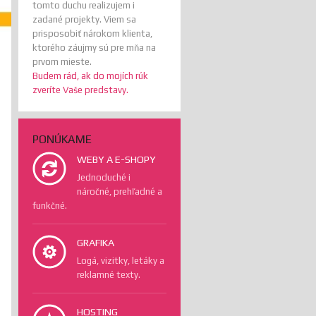
tomto duchu realizujem i
zadané projekty. Viem sa
prisposobiť nárokom klienta,
ktorého záujmy sú pre mňa na
prvom mieste.
Budem rád, ak do mojích rúk
zveríte Vaše predstavy.
PONÚKAME
WEBY A E-SHOPY
Jednoduché i
náročné, prehľadné a
funkčné.
GRAFIKA
Logá, vizitky, letáky a
reklamné texty.
HOSTING