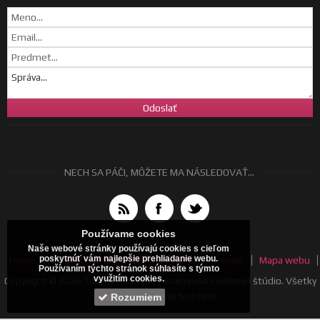
NECH SA PÁČI, MÔŽETE MA NÁSLEDOVAŤ...
Používame cookies
Naše webové stránky používajú cookies s cieľom
poskytnúť vám najlepšie prehliadanie webu.
Home
Všeobecné obchodné podmienky
Cenník
Mapa webu
Používaním týchto stránok súhlasíte s týmto
využitím cookies.
Copyright © 2026 Tomáš Jurčaga | canalmedia | webové štúdio. Všetky
ceny sú uvedené bez DPH.
Rozumiem