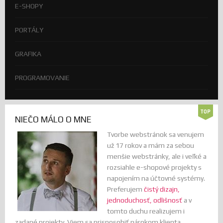
E-SHOPY
PORTÁLY
GRAFIKA
PROGRAMOVANIE
NIEČO MÁLO O MNE
Tvorbe webstránok sa venujem
už 17 rokov a mám za sebou
menšie webstránky, ale i veľké a
rozsiahle e-shopové projekty s
napojením na účtovné systémy.
Preferujem
čistý dizajn,
jednoduchosť, odlišnosť
a v
tomto duchu realizujem i
zadané projekty. Viem sa prisposobiť nárokom klienta,