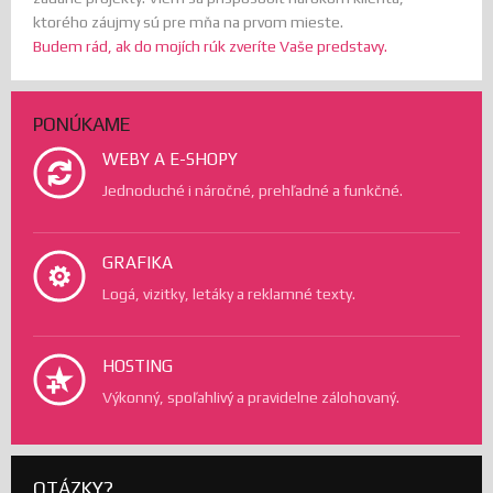
ktorého záujmy sú pre mňa na prvom mieste.
Budem rád, ak do mojích rúk zveríte Vaše predstavy.
PONÚKAME
WEBY A E-SHOPY
Jednoduché i náročné, prehľadné a funkčné.
GRAFIKA
Logá, vizitky, letáky a reklamné texty.
HOSTING
Výkonný, spoľahlivý a pravidelne zálohovaný.
OTÁZKY?