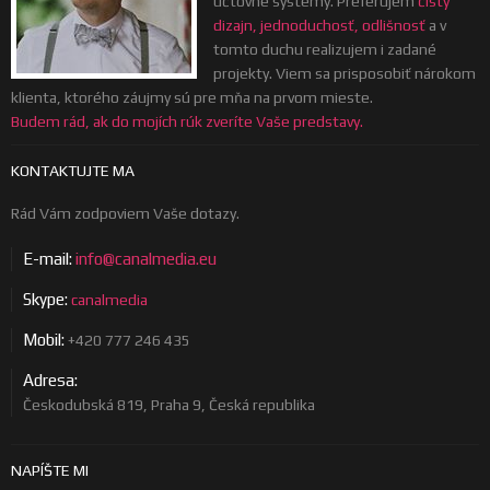
účtovné systémy. Preferujem
čistý
dizajn, jednoduchosť, odlišnosť
a v
tomto duchu realizujem i zadané
projekty. Viem sa prisposobiť nárokom
klienta, ktorého záujmy sú pre mňa na prvom mieste.
Budem rád, ak do mojích rúk zveríte Vaše predstavy.
KONTAKTUJTE MA
Rád Vám zodpoviem Vaše dotazy.
E-mail:
info@canalmedia.eu
Skype:
canalmedia
Mobil:
+420 777 246 435
Adresa:
Českodubská 819, Praha 9, Česká republika
NAPÍŠTE MI