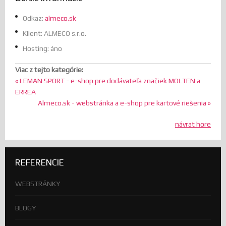
Odkaz:
almeco.sk
Klient:
ALMECO s.r.o.
Hosting:
áno
Viac z tejto kategórie:
« LEMAN SPORT - e-shop pre dodávateľa značiek MOLTEN a
ERREA
Almeco.sk - webstránka a e-shop pre kartové riešenia »
návrat hore
REFERENCIE
WEBSTRÁNKY
BLOGY