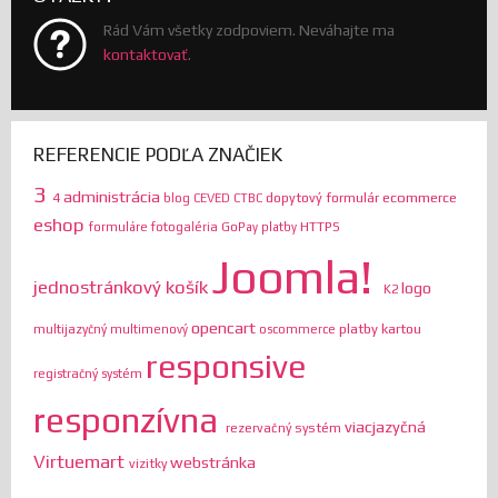
Rád Vám všetky zodpoviem. Neváhajte ma
kontaktovať
.
REFERENCIE PODĽA ZNAČIEK
3
administrácia
ecommerce
4
dopytový formulár
blog
CEVED
CTBC
eshop
HTTPS
formuláre
fotogaléria
GoPay platby
Joomla!
jednostránkový košík
logo
K2
opencart
platby kartou
multijazyčný
multimenový
oscommerce
responsive
registračný systém
responzívna
viacjazyčná
rezervačný systém
Virtuemart
webstránka
vizitky