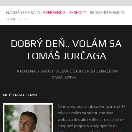
NACHÁDZAŠ SA TU:
REFERENCIE
E-SHOPY
REDIZAJN E-SHOPU
ALMECO.SK
DOBRÝ DEŇ.. VOLÁM SA
TOMÁŠ JURČAGA
A MÁM NA STAROSTI WEBOVÉ ŠTÚDIO POD OZNAČENÍM
CANALMEDIA.
NIEČO MÁLO O MNE
Tvorbe webstránok sa venujem už 17
rokov a mám za sebou menšie
webstránky, ale i veľké a rozsiahle e-
shopové projekty s napojením na