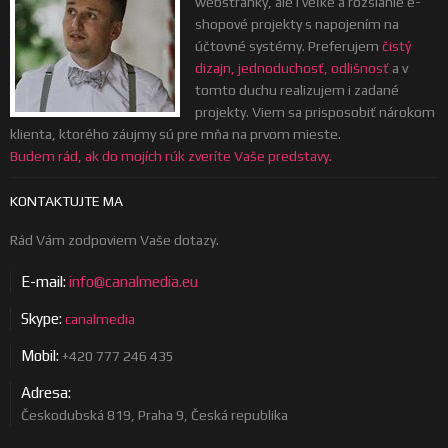
webstránky, ale i veľké a rozsiahle e-
shopové projekty s napojením na
účtovné systémy. Preferujem
čistý
dizajn, jednoduchosť, odlišnosť
a v
tomto duchu realizujem i zadané
projekty. Viem sa prisposobiť nárokom
klienta, ktorého záujmy sú pre mňa na prvom mieste.
Budem rád, ak do mojích rúk zveríte Vaše predstavy.
KONTAKTUJTE MA
Rád Vám zodpoviem Vaše dotazy.
E-mail:
info@canalmedia.eu
Skype:
canalmedia
Mobil:
+420 777 246 435
Adresa:
Českodubská 819, Praha 9, Česká republika