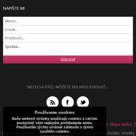
NAPÍŠTE MI
NECH SA PÁČI, MÔŽETE MA NÁSLEDOVAŤ...
Používame cookies
Naše webové stránky používajú cookies s cieľom
poskytnúť vám najlepšie prehliadanie webu.
Home
Všeobecné obchodné podmienky
Cenník
Mapa webu
Používaním týchto stránok súhlasíte s týmto
využitím cookies.
Copyright © 2026 Tomáš Jurčaga | canalmedia | webové štúdio. Všetky