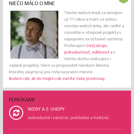
NIEČO MÁLO O MNE
Tvorbe webstránok sa venujem
už 17 rokov a mám za sebou
menšie webstránky, ale i veľké a
rozsiahle e-shopové projekty s
napojením na účtovné systémy.
Preferujem
čistý dizajn,
jednoduchosť, odlišnosť
a v
tomto duchu realizujem i
zadané projekty. Viem sa prisposobiť nárokom klienta,
ktorého záujmy sú pre mňa na prvom mieste.
Budem rád, ak do mojích rúk zveríte Vaše predstavy.
PONÚKAME
WEBY A E-SHOPY
Jednoduché i náročné, prehľadné a funkčné.