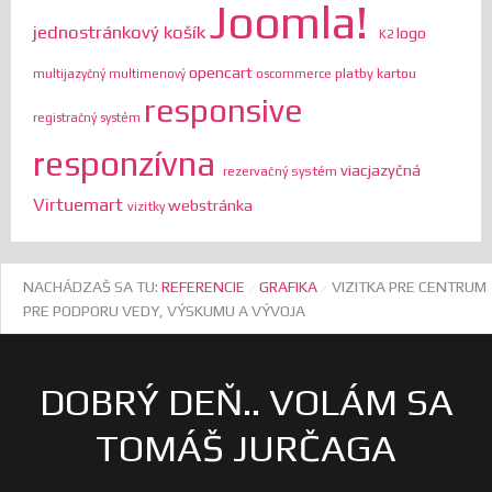
Joomla!
jednostránkový košík
logo
K2
opencart
platby kartou
multijazyčný
multimenový
oscommerce
responsive
registračný systém
responzívna
viacjazyčná
rezervačný systém
Virtuemart
webstránka
vizitky
NACHÁDZAŠ SA TU:
REFERENCIE
GRAFIKA
VIZITKA PRE CENTRUM
PRE PODPORU VEDY, VÝSKUMU A VÝVOJA
DOBRÝ DEŇ.. VOLÁM SA
TOMÁŠ JURČAGA