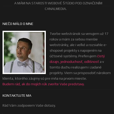
A MÁM NA STAROSTI WEBOVÉ ŠTÚDIO POD OZNAČENÍM
CANALMEDIA.
NIEČO MÁLO O MNE
Tvorbe webstránok sa venujem už 17
rokov a mám za sebou menšie
webstránky, ale i veľké a rozsiahle e-
shopové projekty s napojením na
účtovné systémy. Preferujem
čistý
dizajn, jednoduchosť, odlišnosť
a v
tomto duchu realizujem i zadané
projekty. Viem sa prisposobiť nárokom
klienta, ktorého záujmy sú pre mňa na prvom mieste.
Budem rád, ak do mojích rúk zveríte Vaše predstavy.
KONTAKTUJTE MA
Rád Vám zodpoviem Vaše dotazy.