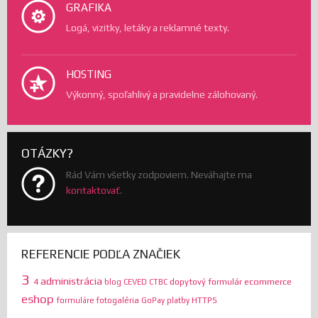
GRAFIKA
Logá, vizitky, letáky a reklamné texty.
HOSTING
Výkonný, spoľahlivý a pravidelne zálohovaný.
OTÁZKY?
Rád Vám všetky zodpoviem. Neváhajte ma
kontaktovať
.
REFERENCIE PODĽA ZNAČIEK
3
administrácia
ecommerce
4
dopytový formulár
blog
CEVED
CTBC
eshop
HTTPS
formuláre
fotogaléria
GoPay platby