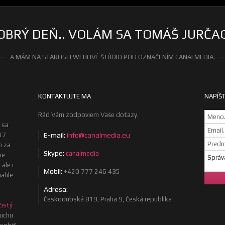
OBRÝ DEŇ.. VOLÁM SA TOMÁŠ JURČA
A MÁM NA STAROSTI WEBOVÉ ŠTÚDIO POD OZNAČENÍM CANALMEDIA.
KONTAKTUJTE MA
NAPÍŠT
Rád Vám zodpoviem Vaše dotazy.
 sa
17
E-mail:
info@canalmedia.eu
m za
Skype:
canalmedia
ie
ale i
Mobil:
+420 777 246 435
iahle
Adresa:
Českodubská 819, Praha 9, Česká republika
čistý
uchu