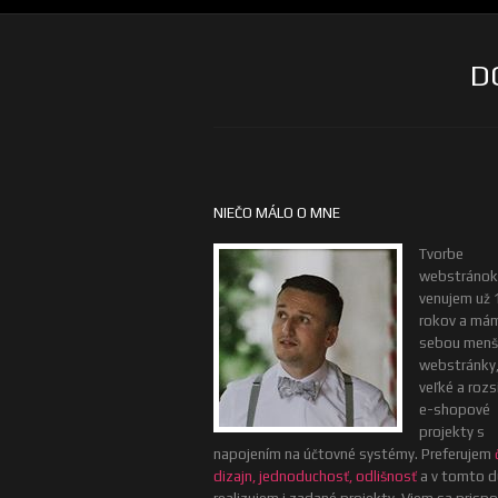
D
NIEČO MÁLO O MNE
Tvorbe
webstránok
venujem už 
rokov a má
sebou menš
webstránky, 
veľké a rozs
e-shopové
projekty s
napojením na účtovné systémy. Preferujem
dizajn, jednoduchosť, odlišnosť
a v tomto d