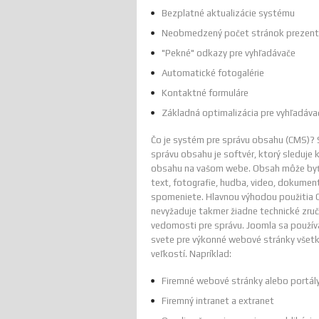
Bezplatné aktualizácie systému
Neobmedzený počet stránok prezent
"Pekné" odkazy pre vyhľadávače
Automatické fotogalérie
Kontaktné formuláre
Základná optimalizácia pre vyhľadáva
Čo je systém pre správu obsahu (CMS)?
správu obsahu je softvér, ktorý sleduje
obsahu na vašom webe. Obsah môže byť
text, fotografie, hudba, video, dokument
spomeniete. Hlavnou výhodou použitia C
nevyžaduje takmer žiadne technické zru
vedomosti pre správu. Joomla sa použív
svete pre výkonné webové stránky všetk
veľkostí. Napríklad:
Firemné webové stránky alebo portál
Firemný intranet a extranet