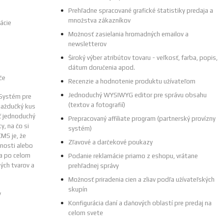
Prehľadne spracované grafické štatistiky predaja a
množstva zákazníkov
ácie
Možnosť zasielania hromadných emailov a
newsletterov
Široký výber atribútov tovaru - veľkosť, farba, popis,
dátum doručenia apod.
če
Recenzie a hodnotenie produktu užívateľom
Jednoduchý WYSIWYG editor pre správu obsahu
 Systém pre
(textov a fotografií)
 každučký kus
 jednoduchý
Prepracovaný affiliate program (partnerský provízny
y, na čo si
systém)
MS je, že
Zľavové a darčekové poukazy
čnosti alebo
a po celom
Podanie reklamácie priamo z eshopu, vrátane
ých tvarov a
prehľadnej správy
Možnosť priradenia cien a zliav podľa užívateľských
skupín
y
Konfigurácia daní a daňových oblastí pre predaj na
celom svete