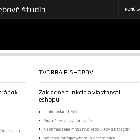
bové štúdio
PONÚK
TVORBA E-SHOPOV
tránok
Základné funkcie a vlastnosti
eshopu
Ľahko ovládateľný
Priateľský pre vyhľadávače
Neobmedzené množstvo produktov a kategórií
ávu obsahu
Možnosť multijazyčnosti a viacero mien