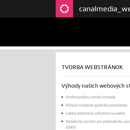
canalmedia_we
TVORBA WEBSTRÁNOK
Výhody našich webových s
Profesionálny vzhľad stránok
Pútavé moderné grafické prevedenie
Ľahká orientácia užívateľa na webe
Redakčný systém pre jednoduchú spr
(CMS)