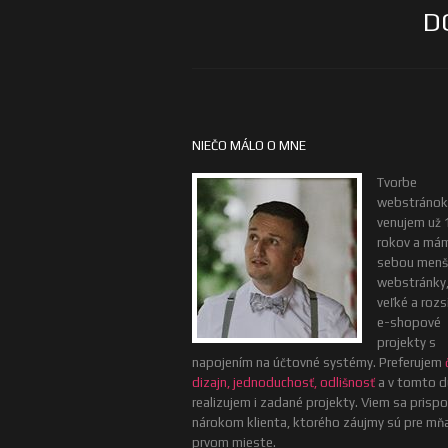
D
NIEČO MÁLO O MNE
Tvorbe
webstránok
venujem už 
rokov a má
sebou menš
webstránky, 
veľké a rozs
e-shopové
projekty s
napojením na účtovné systémy. Preferujem
dizajn, jednoduchosť, odlišnosť
a v tomto d
realizujem i zadané projekty. Viem sa prisp
nárokom klienta, ktorého záujmy sú pre mň
prvom mieste.