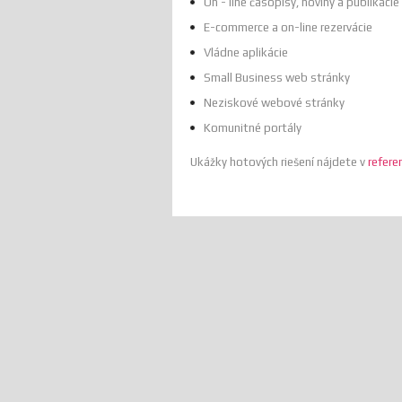
On - line časopisy, noviny a publikácie
E-commerce a on-line rezervácie
Vládne aplikácie
Small Business web stránky
Neziskové webové stránky
Komunitné portály
Ukážky hotových riešení nájdete v
refere