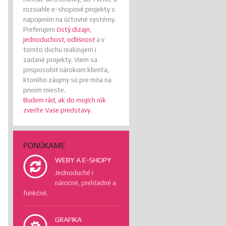
rozsiahle e-shopové projekty s
napojením na účtovné systémy.
Preferujem
čistý dizajn,
jednoduchosť, odlišnosť
a v
tomto duchu realizujem i
zadané projekty. Viem sa
prisposobiť nárokom klienta,
ktorého záujmy sú pre mňa na
prvom mieste.
Budem rád, ak do mojích rúk
zveríte Vaše predstavy.
PONÚKAME
WEBY A E-SHOPY
Jednoduché i
náročné, prehľadné a
funkčné.
GRAFIKA