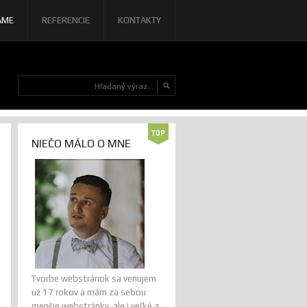
AME
REFERENCIE
KONTAKTY
NIEČO MÁLO O MNE
Tvorbe webstránok sa venujem
už 17 rokov a mám za sebou
menšie webstránky, ale i veľké a