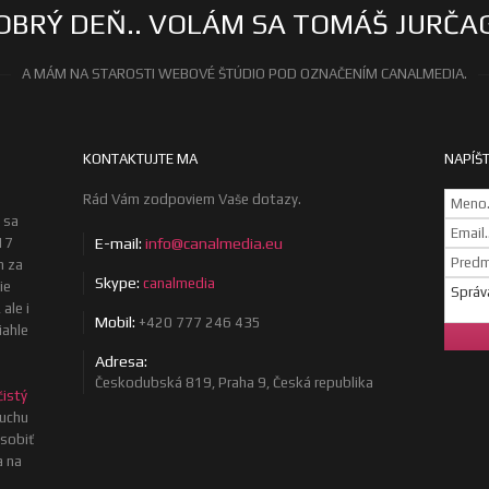
OBRÝ DEŇ.. VOLÁM SA TOMÁŠ JURČA
A MÁM NA STAROSTI WEBOVÉ ŠTÚDIO POD OZNAČENÍM CANALMEDIA.
KONTAKTUJTE MA
NAPÍŠT
Rád Vám zodpoviem Vaše dotazy.
 sa
17
E-mail:
info@canalmedia.eu
m za
Skype:
canalmedia
ie
ale i
Mobil:
+420 777 246 435
iahle
Adresa:
Českodubská 819, Praha 9, Česká republika
čistý
uchu
osobiť
a na