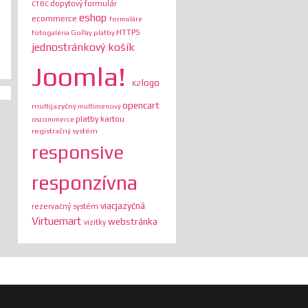
dopytový formulár
CTBC
eshop
ecommerce
formuláre
HTTPS
fotogaléria
GoPay platby
jednostránkový košík
Joomla!
logo
K2
opencart
multijazyčný
multimenový
platby kartou
oscommerce
registračný systém
responsive
responzívna
viacjazyčná
rezervačný systém
Virtuemart
webstránka
vizitky