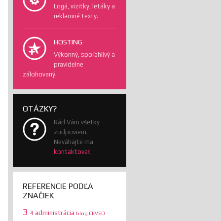
Logá, vizitky, letáky a
reklamné texty.
HOSTING
Výkonný, spoľahlivý a
pravidelne
zálohovaný.
OTÁZKY?
Rád Vám všetky
zodpoviem.
Neváhajte ma
kontaktovať
.
REFERENCIE PODĽA
ZNAČIEK
3
administrácia
4
blog
CEVED