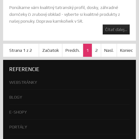
Ponúkame vám kvalitný tatranský profil, dosky, záhradné
domčeky či zrubový obklad - vyberte si kvalitné produkty z
našej ponuky. Doprava kamkoľvek v SR.
Čítať ďalej...
Strana 1 z 2
Začiatok
Predch.
1
2
Nasl.
Koniec
REFERENCIE
WEBSTRÁNKY
BLOGY
E-SHOPY
PORTÁLY