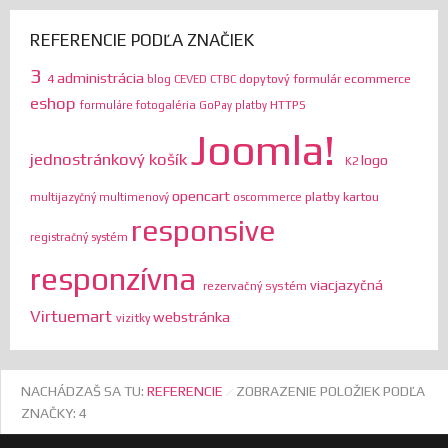
REFERENCIE PODĽA ZNAČIEK
3
administrácia
ecommerce
4
dopytový formulár
blog
CEVED
CTBC
eshop
HTTPS
formuláre
fotogaléria
GoPay platby
Joomla!
jednostránkový košík
logo
K2
opencart
platby kartou
multijazyčný
multimenový
oscommerce
responsive
registračný systém
responzívna
viacjazyčná
rezervačný systém
Virtuemart
webstránka
vizitky
NACHÁDZAŠ SA TU:
REFERENCIE
ZOBRAZENIE POLOŽIEK PODĽA
ZNAČKY: 4