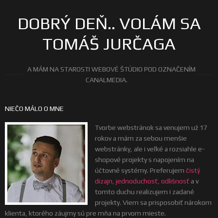
DOBRÝ DEŇ.. VOLÁM SA
TOMÁŠ JURČAGA
A MÁM NA STAROSTI WEBOVÉ ŠTÚDIO POD OZNAČENÍM
CANALMEDIA.
NIEČO MÁLO O MNE
Tvorbe webstránok sa venujem už 17
rokov a mám za sebou menšie
webstránky, ale i veľké a rozsiahle e-
shopové projekty s napojením na
účtovné systémy. Preferujem
čistý
dizajn, jednoduchosť, odlišnosť
a v
tomto duchu realizujem i zadané
projekty. Viem sa prisposobiť nárokom
klienta, ktorého záujmy sú pre mňa na prvom mieste.