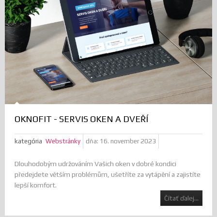
OKNOFIT - SERVIS OKEN A DVEŘÍ
kategória
Webstránky
dňa:
16. november 2023
Dlouhodobým udržováním Vašich oken v dobré kondici
předejdete větším problémům, ušetříte za vytápění a zajistíte
lepší komfort.
Čítať ďalej...