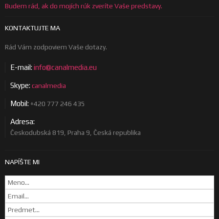
Budem rád, ak do mojích rúk zveríte Vaše predstavy.
KONTAKTUJTE MA
Rád Vám zodpoviem Vaše dotazy.
E-mail:
info@canalmedia.eu
Skype:
canalmedia
Mobil:
+420 777 246 435
Adresa:
Českodubská 819, Praha 9, Česká republika
NAPÍŠTE MI