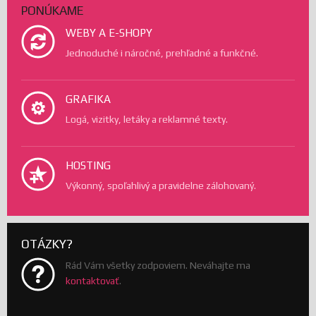
PONÚKAME
WEBY A E-SHOPY
Jednoduché i náročné, prehľadné a funkčné.
GRAFIKA
Logá, vizitky, letáky a reklamné texty.
HOSTING
Výkonný, spoľahlivý a pravidelne zálohovaný.
OTÁZKY?
Rád Vám všetky zodpoviem. Neváhajte ma
kontaktovať
.