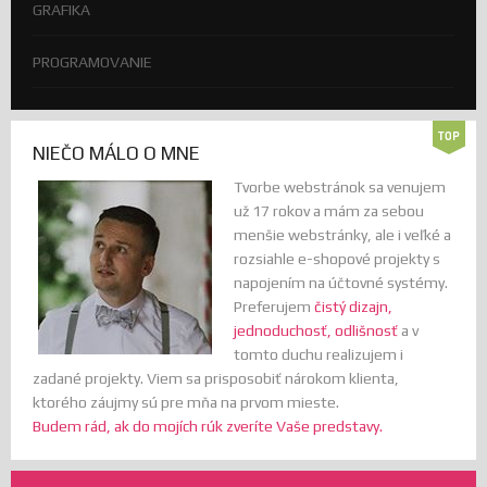
GRAFIKA
PROGRAMOVANIE
NIEČO MÁLO O MNE
Tvorbe webstránok sa venujem
už 17 rokov a mám za sebou
menšie webstránky, ale i veľké a
rozsiahle e-shopové projekty s
napojením na účtovné systémy.
Preferujem
čistý dizajn,
jednoduchosť, odlišnosť
a v
tomto duchu realizujem i
zadané projekty. Viem sa prisposobiť nárokom klienta,
ktorého záujmy sú pre mňa na prvom mieste.
Budem rád, ak do mojích rúk zveríte Vaše predstavy.