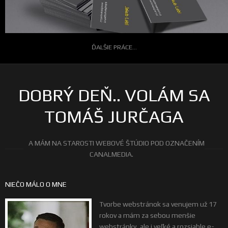
ĎALŠIE PRÁCE...
DOBRÝ DEŇ.. VOLÁM SA
TOMÁŠ JURČAGA
A MÁM NA STAROSTI WEBOVÉ ŠTÚDIO POD OZNAČENÍM
CANALMEDIA.
NIEČO MÁLO O MNE
Tvorbe webstránok sa venujem už 17
rokov a mám za sebou menšie
webstránky, ale i veľké a rozsiahle e-