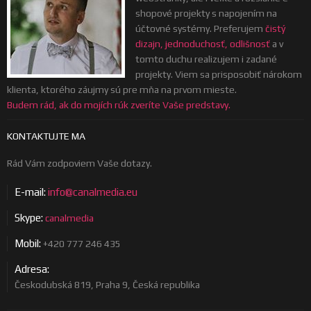
shopové projekty s napojením na
účtovné systémy. Preferujem
čistý
dizajn, jednoduchosť, odlišnosť
a v
tomto duchu realizujem i zadané
projekty. Viem sa prisposobiť nárokom
klienta, ktorého záujmy sú pre mňa na prvom mieste.
Budem rád, ak do mojích rúk zveríte Vaše predstavy.
KONTAKTUJTE MA
Rád Vám zodpoviem Vaše dotazy.
E-mail:
info@canalmedia.eu
Skype:
canalmedia
Mobil:
+420 777 246 435
Adresa:
Českodubská 819, Praha 9, Česká republika