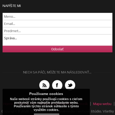
NAPÍŠTE MI
NECH SA PÁČI, MÔŽETE MA NÁSLEDOVAŤ...
Používame cookies
Naše webové stránky používajú cookies s cieľom
poskytnúť vám najlepšie prehliadanie webu.
Home
Všeobecné obchodné podmienky
Cenník
Mapa webu
Používaním týchto stránok súhlasíte s týmto
využitím cookies.
Copyright © 2026 Tomáš Jurčaga | canalmedia | webové štúdio. Všetky