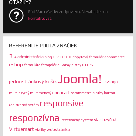
OTÁZKY?
Rád Vám všetky zodpoviem. Neváhajte ma
kontaktovať
.
REFERENCIE PODĽA ZNAČIEK
3
administrácia
ecommerce
4
dopytový formulár
blog
CEVED
CTBC
eshop
HTTPS
formuláre
fotogaléria
GoPay platby
Joomla!
jednostránkový košík
logo
K2
opencart
platby kartou
multijazyčný
multimenový
oscommerce
responsive
registračný systém
responzívna
viacjazyčná
rezervačný systém
Virtuemart
webstránka
vizitky