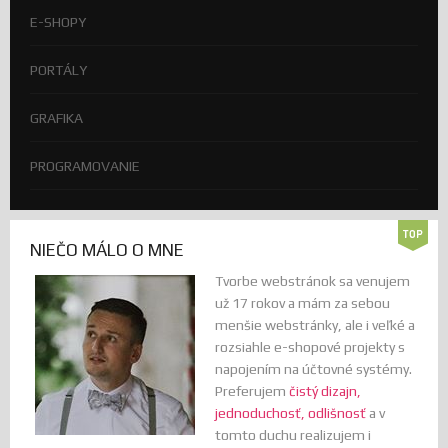
E-SHOPY
PORTÁLY
GRAFIKA
PROGRAMOVANIE
NIEČO MÁLO O MNE
Tvorbe webstránok sa venujem
už 17 rokov a mám za sebou
menšie webstránky, ale i veľké a
rozsiahle e-shopové projekty s
napojením na účtovné systémy.
Preferujem
čistý dizajn,
jednoduchosť, odlišnosť
a v
tomto duchu realizujem i