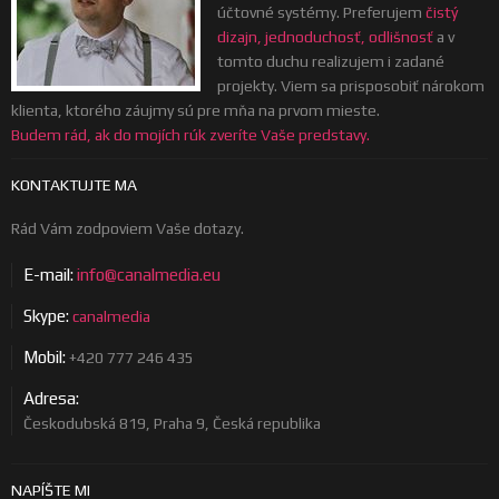
účtovné systémy. Preferujem
čistý
dizajn, jednoduchosť, odlišnosť
a v
tomto duchu realizujem i zadané
projekty. Viem sa prisposobiť nárokom
klienta, ktorého záujmy sú pre mňa na prvom mieste.
Budem rád, ak do mojích rúk zveríte Vaše predstavy.
KONTAKTUJTE MA
Rád Vám zodpoviem Vaše dotazy.
E-mail:
info@canalmedia.eu
Skype:
canalmedia
Mobil:
+420 777 246 435
Adresa:
Českodubská 819, Praha 9, Česká republika
NAPÍŠTE MI