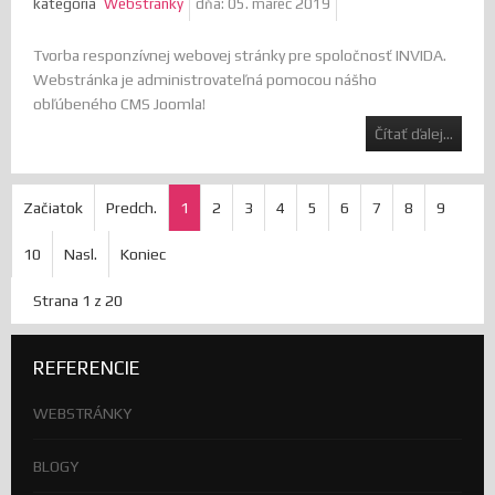
kategória
Webstránky
dňa:
05. marec 2019
Tvorba responzívnej webovej stránky pre spoločnosť INVIDA.
Webstránka je administrovateľná pomocou nášho
obľúbeného CMS Joomla!
Čítať ďalej...
Začiatok
Predch.
1
2
3
4
5
6
7
8
9
10
Nasl.
Koniec
Strana 1 z 20
REFERENCIE
WEBSTRÁNKY
BLOGY