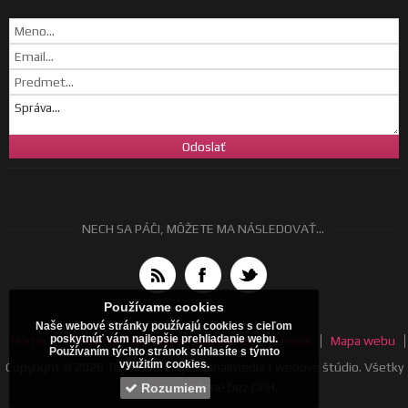
NECH SA PÁČI, MÔŽETE MA NÁSLEDOVAŤ...
Používame cookies
Naše webové stránky používajú cookies s cieľom
poskytnúť vám najlepšie prehliadanie webu.
Home
Všeobecné obchodné podmienky
Cenník
Mapa webu
Používaním týchto stránok súhlasíte s týmto
využitím cookies.
Copyright © 2026 Tomáš Jurčaga | canalmedia | webové štúdio. Všetky
ceny sú uvedené bez DPH.
Rozumiem