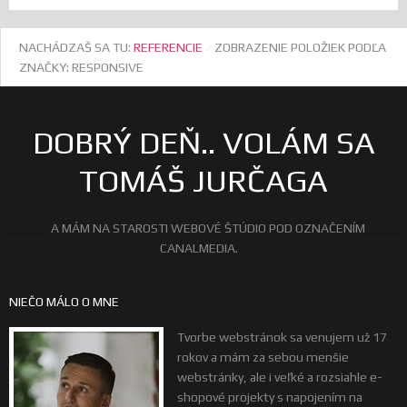
NACHÁDZAŠ SA TU:
REFERENCIE
ZOBRAZENIE POLOŽIEK PODĽA
ZNAČKY: RESPONSIVE
DOBRÝ DEŇ.. VOLÁM SA
TOMÁŠ JURČAGA
A MÁM NA STAROSTI WEBOVÉ ŠTÚDIO POD OZNAČENÍM
CANALMEDIA.
NIEČO MÁLO O MNE
Tvorbe webstránok sa venujem už 17
rokov a mám za sebou menšie
webstránky, ale i veľké a rozsiahle e-
shopové projekty s napojením na