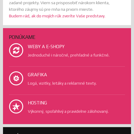
zadané projekty. Viem sa prisposobiť nárokom klienta,
ktorého záujmy sú pre mňa na prvom mieste.
Budem rád, ak do mojích rúk zveríte Vaše predstavy.
PONÚKAME
WEBY A E-SHOPY
Jednoduché i náročné, prehľadné a funkčné.
GRAFIKA
Logá, vizitky, letáky a reklamné texty.
HOSTING
Výkonný, spoľahlivý a pravidelne zálohovaný.