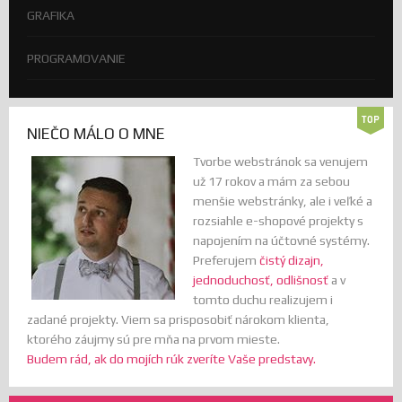
GRAFIKA
PROGRAMOVANIE
NIEČO MÁLO O MNE
Tvorbe webstránok sa venujem
už 17 rokov a mám za sebou
menšie webstránky, ale i veľké a
rozsiahle e-shopové projekty s
napojením na účtovné systémy.
Preferujem
čistý dizajn,
jednoduchosť, odlišnosť
a v
tomto duchu realizujem i
zadané projekty. Viem sa prisposobiť nárokom klienta,
ktorého záujmy sú pre mňa na prvom mieste.
Budem rád, ak do mojích rúk zveríte Vaše predstavy.