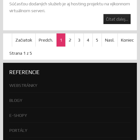
Súčasťou dodaných služieb je aj hosting projektu na výkonnom
virtuálnom serveri.
Čítať ďalej...
Začiatok
Predch.
1
2
3
4
5
Nasl.
Koniec
Strana 1 z 5
REFERENCIE
WEBSTRÁNKY
BLOGY
E-SHOPY
PORTÁLY