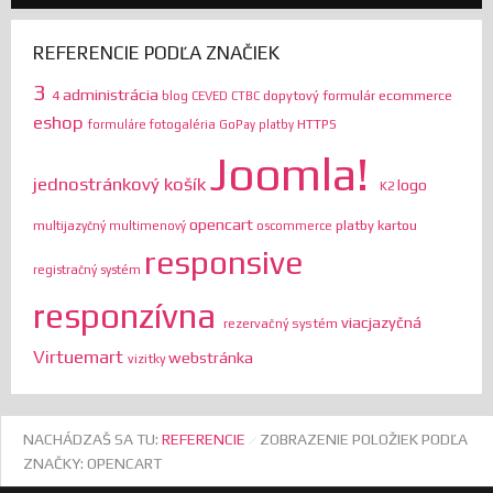
REFERENCIE PODĽA ZNAČIEK
3
administrácia
ecommerce
4
dopytový formulár
blog
CEVED
CTBC
eshop
HTTPS
formuláre
fotogaléria
GoPay platby
Joomla!
jednostránkový košík
logo
K2
opencart
platby kartou
multijazyčný
multimenový
oscommerce
responsive
registračný systém
responzívna
viacjazyčná
rezervačný systém
Virtuemart
webstránka
vizitky
NACHÁDZAŠ SA TU:
REFERENCIE
ZOBRAZENIE POLOŽIEK PODĽA
ZNAČKY: OPENCART