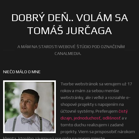
DOBRÝ DEŇ.. VOLÁM SA
TOMÁŠ JURČAGA
A MÁM NA STAROSTI WEBOVÉ ŠTÚDIO POD OZNAČENÍM
CANALMEDIA.
NIEČO MÁLO O MNE
Tvorbe webstránok sa venujem už 17
rokov a mám za sebou menšie
webstránky, ale i veľké a rozsiahle e-
shopové projekty s napojením na
účtovné systémy. Preferujem
čistý
dizajn, jednoduchosť, odlišnosť
a v
tomto duchu realizujem i zadané
projekty. Viem sa prisposobiť nárokom
klienta, ktorého záujmy sú pre mňa na prvom mieste.