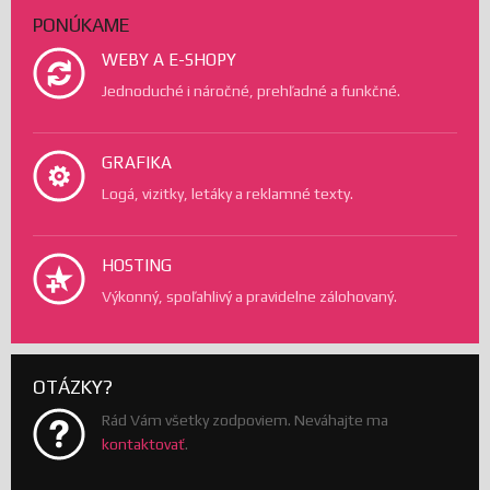
PONÚKAME
WEBY A E-SHOPY
Jednoduché i náročné, prehľadné a funkčné.
GRAFIKA
Logá, vizitky, letáky a reklamné texty.
HOSTING
Výkonný, spoľahlivý a pravidelne zálohovaný.
OTÁZKY?
Rád Vám všetky zodpoviem. Neváhajte ma
kontaktovať
.