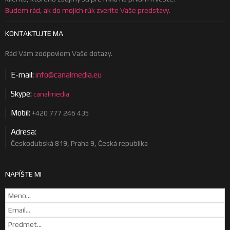
Budem rád, ak do mojích rúk zveríte Vaše predstavy.
KONTAKTUJTE MA
Rád Vám zodpoviem Vaše dotazy.
E-mail:
info@canalmedia.eu
Skype:
canalmedia
Mobil:
+420 777 246 435
Adresa:
Českodubská 819, Praha 9, Česká republika
NAPÍŠTE MI