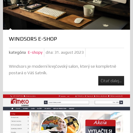
WINDSORS E-SHOP
kategória
E-shopy
dňa:
31. august 2023
Windsors je moderní krejčovský salon, který se kompletně
postará o Váš šatník.
Čítať ďalej...