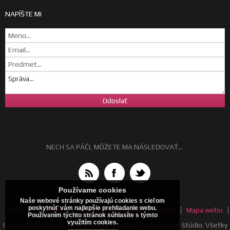
NAPÍŠTE MI
NECH SA PÁČI, MÔŽETE MA NÁSLEDOVAŤ...
Používame cookies
Naše webové stránky používajú cookies s cieľom
poskytnúť vám najlepšie prehliadanie webu.
Home
Všeobecné obchodné podmienky
Cenník
Mapa webu
Používaním týchto stránok súhlasíte s týmto
využitím cookies.
Copyright © 2026 Tomáš Jurčaga | canalmedia | webové štúdio. Všetky