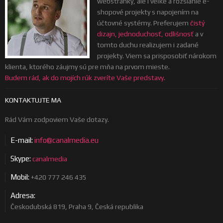
webstránky, ale i veľké a rozsiahle e-
shopové projekty s napojením na
účtovné systémy. Preferujem
čistý
dizajn, jednoduchosť, odlišnosť
a v
tomto duchu realizujem i zadané
projekty. Viem sa prisposobiť nárokom
klienta, ktorého záujmy sú pre mňa na prvom mieste.
Budem rád, ak do mojích rúk zveríte Vaše predstavy.
KONTAKTUJTE MA
Rád Vám zodpoviem Vaše dotazy.
E-mail:
info@canalmedia.eu
Skype:
canalmedia
Mobil:
+420 777 246 435
Adresa:
Českodubská 819, Praha 9, Česká republika