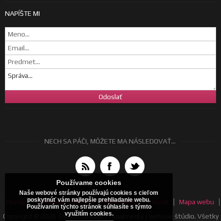
NAPÍŠTE MI
NECH SA PÁČI, MÔŽETE MA NÁSLEDOVAŤ...
Používame cookies
Naše webové stránky používajú cookies s cieľom
poskytnúť vám najlepšie prehliadanie webu.
Home
Všeobecné obchodné podmienky
Cenník
Mapa webu
Používaním týchto stránok súhlasíte s týmto
využitím cookies.
Copyright © 2026 Tomáš Jurčaga | canalmedia | webové štúdio. Všetky