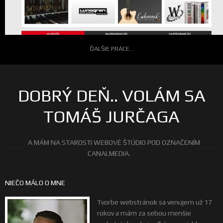
ĎALŠIE PRÁCE...
DOBRÝ DEŇ.. VOLÁM SA
TOMÁŠ JURČAGA
A MÁM NA STAROSTI WEBOVÉ ŠTÚDIO POD OZNAČENÍM
CANALMEDIA.
NIEČO MÁLO O MNE
Tvorbe webstránok sa venujem už 17
rokov a mám za sebou menšie