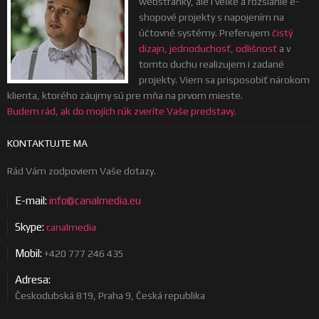
webstránky, ale i veľké a rozsiahle e-
shopové projekty s napojením na
účtovné systémy. Preferujem
čistý
dizajn, jednoduchosť, odlišnosť
a v
tomto duchu realizujem i zadané
projekty. Viem sa prisposobiť nárokom
klienta, ktorého záujmy sú pre mňa na prvom mieste.
Budem rád, ak do mojích rúk zveríte Vaše predstavy.
KONTAKTUJTE MA
Rád Vám zodpoviem Vaše dotazy.
E-mail:
info@canalmedia.eu
Skype:
canalmedia
Mobil:
+420 777 246 435
Adresa:
Českodubská 819, Praha 9, Česká republika