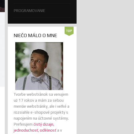
PROGRAMOVANIE
NIEČO MÁLO O MNE
Tvorbe webstránok sa venujem
už 17 rokov a mám za sebou
menšie webstránky, ale i veľké a
rozsiahle e-shopové projekty s
napojením na účtovné systémy.
Preferujem
čistý dizajn,
jednoduchosť, odlišnosť
a v