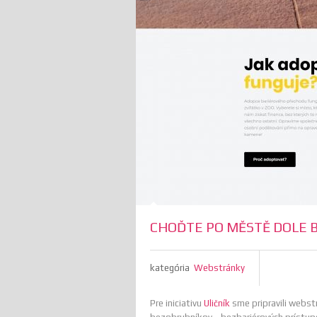
CHOĎTE PO MĚSTĚ DOLE B
kategória
Webstránky
Pre iniciativu
Uličník
sme pripravili webst