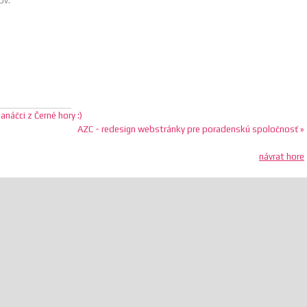
ov.
anáčci z Černé hory :)
AZC - redesign webstránky pre poradenskú spoločnosť »
návrat hore