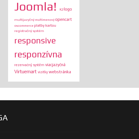
Joomla!
logo
K2
opencart
multijazyčný
multimenový
platby kartou
oscommerce
registračný systém
responsive
responzívna
viacjazyčná
rezervačný systém
Virtuemart
webstránka
vizitky
GA