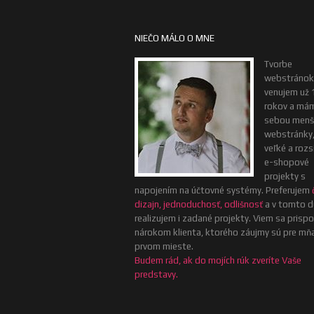
NIEČO MÁLO O MNE
Tvorbe
webstránok
venujem už 
rokov a má
sebou menš
webstránky, 
veľké a rozs
e-shopové
projekty s
napojením na účtovné systémy. Preferujem
dizajn, jednoduchosť, odlišnosť
a v tomto d
realizujem i zadané projekty. Viem sa prisp
nárokom klienta, ktorého záujmy sú pre mň
prvom mieste.
Budem rád, ak do mojích rúk zveríte Vaše
predstavy.