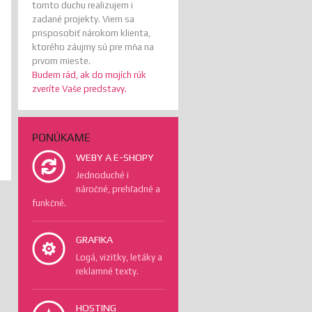
tomto duchu realizujem i
zadané projekty. Viem sa
prisposobiť nárokom klienta,
ktorého záujmy sú pre mňa na
prvom mieste.
Budem rád, ak do mojích rúk
zveríte Vaše predstavy.
PONÚKAME
WEBY A E-SHOPY
Jednoduché i
náročné, prehľadné a
funkčné.
GRAFIKA
Logá, vizitky, letáky a
reklamné texty.
HOSTING