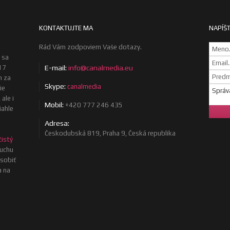
KONTAKTUJTE MA
NAPÍŠT
Rád Vám zodpoviem Vaše dotazy.
 sa
17
E-mail:
info@canalmedia.eu
m za
Skype:
canalmedia
ie
ale i
Mobil:
+420 777 246 435
iahle
Adresa:
Českodubská 819, Praha 9, Česká republika
čistý
uchu
osobiť
a na