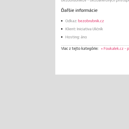
bezobrubníkov - bezbariérových prístup
Ďaľšie informácie
Odkaz:
bezobrubnik.cz
Klient:
Iniciativa Uličník
Hosting:
áno
Viac z tejto kategórie:
« Foukalek.cz - p