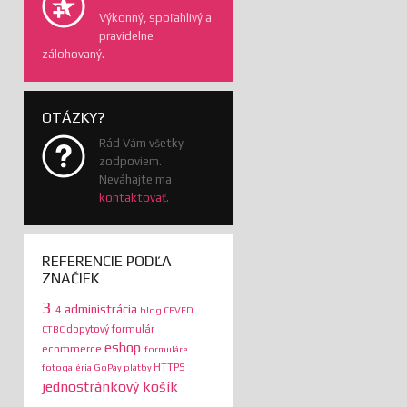
Výkonný, spoľahlivý a
pravidelne
zálohovaný.
OTÁZKY?
Rád Vám všetky
zodpoviem.
Neváhajte ma
kontaktovať
.
REFERENCIE PODĽA
ZNAČIEK
3
administrácia
4
blog
CEVED
dopytový formulár
CTBC
eshop
ecommerce
formuláre
HTTPS
fotogaléria
GoPay platby
jednostránkový košík