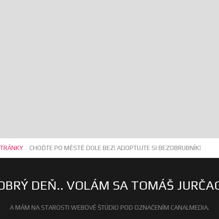
TRÁNKY
CHOĎTE PO MĚSTĚ DOLE BEZ! ADOPTUJTE SI BEZOBRUBNÍK!
OBRÝ DEŇ.. VOLÁM SA TOMÁŠ JURČA
A MÁM NA STAROSTI WEBOVÉ ŠTÚDIO POD OZNAČENÍM CANALMEDIA.