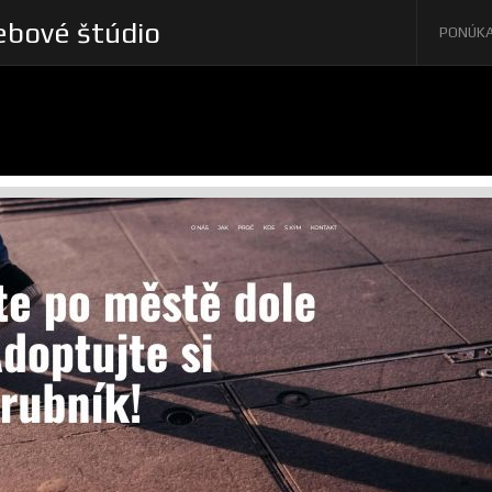
bové štúdio
PONÚK