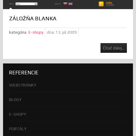
ZÁLOŽŇA BLANKA
kategória
E-shopy
dňa:
13. júl 2009
Čítať ďalej...
REFERENCIE
WEBSTRÁNKY
BLOGY
E-SHOPY
PORTÁLY