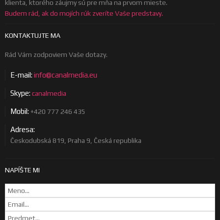
klienta, ktorého záujmy sú pre mňa na prvom mieste.
Budem rád, ak do mojích rúk zveríte Vaše predstavy.
KONTAKTUJTE MA
Rád Vám zodpoviem Vaše dotazy.
E-mail:
info@canalmedia.eu
Skype:
canalmedia
Mobil:
+420 777 246 435
Adresa:
Českodubská 819, Praha 9, Česká republika
NAPÍŠTE MI