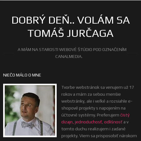
DOBRÝ DEŇ.. VOLÁM SA
TOMÁŠ JURČAGA
A MÁM NA STAROSTI WEBOVÉ ŠTÚDIO POD OZNAČENÍM
CANALMEDIA.
NIEČO MÁLO O MNE
Tvorbe webstránok sa venujem už 17
rokov a mám za sebou menšie
webstránky, ale i veľké a rozsiahle e-
shopové projekty s napojením na
účtovné systémy. Preferujem
čistý
dizajn, jednoduchosť, odlišnosť
a v
tomto duchu realizujem i zadané
projekty. Viem sa prisposobiť nárokom