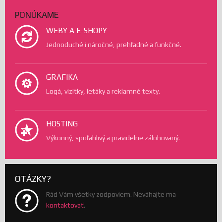
PONÚKAME
WEBY A E-SHOPY
Jednoduché i náročné, prehľadné a funkčné.
GRAFIKA
Logá, vizitky, letáky a reklamné texty.
HOSTING
Výkonný, spoľahlivý a pravidelne zálohovaný.
OTÁZKY?
Rád Vám všetky zodpoviem. Neváhajte ma
kontaktovať
.