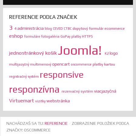
REFERENCIE PODĽA ZNAČIEK
3
administrácia
ecommerce
4
dopytový formulár
blog
CEVED
CTBC
eshop
HTTPS
formuláre
fotogaléria
GoPay platby
Joomla!
jednostránkový košík
logo
K2
opencart
platby kartou
multijazyčný
multimenový
oscommerce
responsive
registračný systém
responzívna
viacjazyčná
rezervačný systém
Virtuemart
webstránka
vizitky
NACHÁDZAŠ SA TU:
REFERENCIE
ZOBRAZENIE POLOŽIEK PODĽA
ZNAČKY: OSCOMMERCE