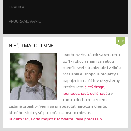
GRAFIKA
PROGRAMOVANIE
NIEČO MÁLO O MNE
Tvorbe webstránok sa venujem
už 17 rokov a mám za sebou
menšie webstránky, ale i veľké a
rozsiahle e-shopové projekty s
napojením na účtovné systémy.
Preferujem
čistý dizajn,
jednoduchosť, odlišnosť
a v
tomto duchu realizujem i
zadané projekty. Viem sa prisposobiť nárokom klienta,
ktorého záujmy sú pre mňa na prvom mieste.
Budem rád, ak do mojích rúk zveríte Vaše predstavy.