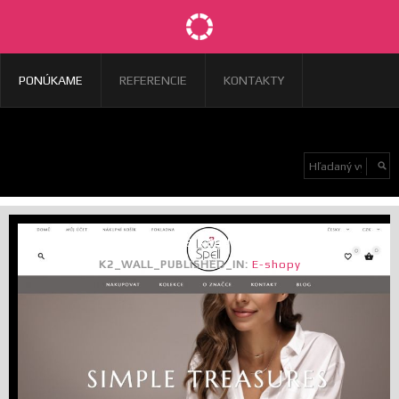
PONÚKAME
REFERENCIE
KONTAKTY
E-shop so šperkami Love Spell
K2_WALL_PUBLISHED_IN:
E-shopy