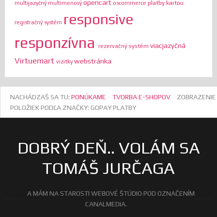
opencart
platby kartou
multijazyčný
multimenový
oscommerce
responsive
registračný systém
responzívna
viacjazyčná
rezervačný systém
Virtuemart
webstránka
vizitky
NACHÁDZAŠ SA TU:
PONÚKAME
TVORBA E-SHOPOV
ZOBRAZENIE
POLOŽIEK PODĽA ZNAČKY: GOPAY PLATBY
DOBRÝ DEŇ.. VOLÁM SA
TOMÁŠ JURČAGA
A MÁM NA STAROSTI WEBOVÉ ŠTÚDIO POD OZNAČENÍM
CANALMEDIA.