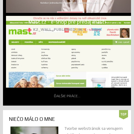
Mast.cz - e-shop pre predaj mastí
K2_WALL_PUBLISHED_IN:
E-shopy
ĎALŠIE PRÁCE...
NIEČO MÁLO O MNE
Tvorbe webstránok sa venujem