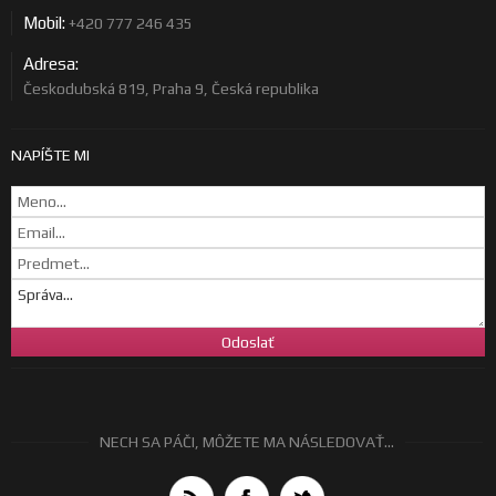
Mobil:
+420 777 246 435
Adresa:
Českodubská 819, Praha 9, Česká republika
NAPÍŠTE MI
NECH SA PÁČI, MÔŽETE MA NÁSLEDOVAŤ...