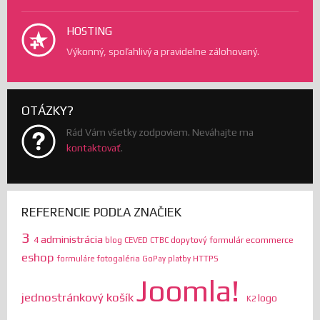
HOSTING
Výkonný, spoľahlivý a pravidelne zálohovaný.
OTÁZKY?
Rád Vám všetky zodpoviem. Neváhajte ma
kontaktovať
.
REFERENCIE PODĽA ZNAČIEK
3
administrácia
ecommerce
4
dopytový formulár
blog
CEVED
CTBC
eshop
HTTPS
formuláre
fotogaléria
GoPay platby
Joomla!
jednostránkový košík
logo
K2