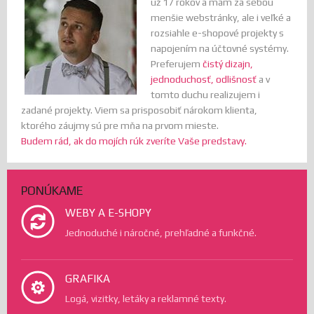
už 17 rokov a mám za sebou
menšie webstránky, ale i veľké a
rozsiahle e-shopové projekty s
napojením na účtovné systémy.
Preferujem
čistý dizajn,
jednoduchosť, odlišnosť
a v
tomto duchu realizujem i
zadané projekty. Viem sa prisposobiť nárokom klienta,
ktorého záujmy sú pre mňa na prvom mieste.
Budem rád, ak do mojích rúk zveríte Vaše predstavy.
PONÚKAME
WEBY A E-SHOPY
Jednoduché i náročné, prehľadné a funkčné.
GRAFIKA
Logá, vizitky, letáky a reklamné texty.