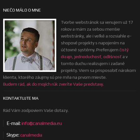
NIEČO MÁLO O MNE
Tvorbe webstránok sa venujem už 17
rokov a mám za sebou menšie
webstránky, ale i veľké a rozsiahle e-
shopové projekty s napojením na
účtovné systémy. Preferujem
čistý
dizajn, jednoduchosť, odlišnosť
a v
tomto duchu realizujem i zadané
projekty. Viem sa prisposobiť nárokom
klienta, ktorého záujmy sú pre mňa na prvom mieste.
Budem rád, ak do mojích rúk zveríte Vaše predstavy.
KONTAKTUJTE MA
Rád Vám zodpoviem Vaše dotazy.
E-mail:
info@canalmedia.eu
Skype:
canalmedia