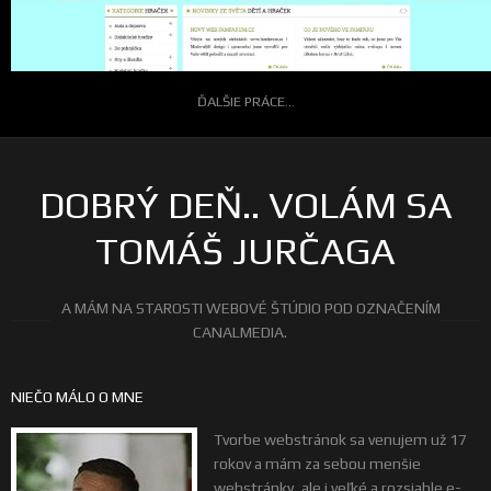
ĎALŠIE PRÁCE...
DOBRÝ DEŇ.. VOLÁM SA
TOMÁŠ JURČAGA
A MÁM NA STAROSTI WEBOVÉ ŠTÚDIO POD OZNAČENÍM
CANALMEDIA.
NIEČO MÁLO O MNE
Tvorbe webstránok sa venujem už 17
rokov a mám za sebou menšie
webstránky, ale i veľké a rozsiahle e-