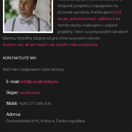
shopové projekty s napojením na
účtovné systémy. Preferujem
čistý
dizajn, jednoduchosť, odlišnosť
a v
tomto duchu realizujem i zadané
projekty. Viem sa prisposobiť nárokom
klienta, ktorého záujmy sú pre mňa na prvom mieste.
Budem rád, ak do mojích rúk zveríte Vaše predstavy.
KONTAKTUJTE MA
Rád Vám zodpoviem Vaše dotazy.
E-mail:
info@canalmedia.eu
Skype:
canalmedia
Mobil:
+420 777 246 435
Adresa:
Českodubská 819, Praha 9, Česká republika