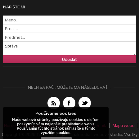
NAPÍŠTE MI
NECH SA PÁČI, MÔŽETE MA NÁSLEDOVAŤ...
Používame cookies
Naše webové stránky používajú cookies s cieľom
poskytnúť vám najlepšie prehliadanie webu.
Home
Všeobecné obchodné podmienky
Cenník
Mapa webu
Používaním týchto stránok súhlasíte s týmto
využitím cookies.
Copyright © 2026 Tomáš Jurčaga | canalmedia | webové štúdio. Všetky