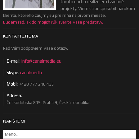
tomto duchu realizujem i zadané
projekty. Viem sa prisposobiť nárokom
klienta, ktorého záujmy sú pre mňa na prvom mieste.
Budem rád, ak do mojích rúk zveríte Vaše predstavy.
KONTAKTUJTE MA
Rád Vám zodpoviem Vaše dotazy.
E-mail:
info@canalmedia.eu
Skype:
canalmedia
Mobil:
+420 777 246 435
Adresa:
Českodubská 819, Praha 9, Česká republika
NAPÍŠTE MI