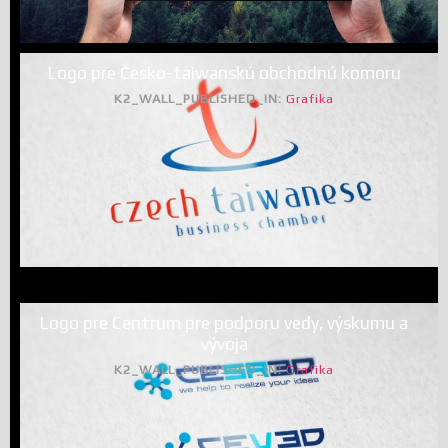
Logo pre Česko-taiwanskú obchodnú komoru
K2_WALL_PUBLISHED_IN:
Grafika
Logo pre Centrum pre podporu vedy, výskumu a
vývoja
K2_WALL_PUBLISHED_IN:
Grafika