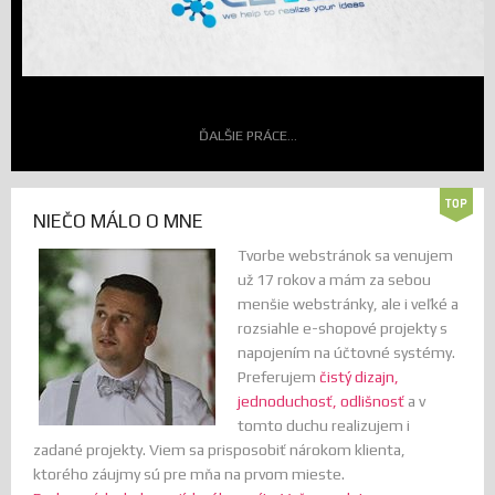
ĎALŠIE PRÁCE...
NIEČO MÁLO O MNE
Tvorbe webstránok sa venujem
už 17 rokov a mám za sebou
menšie webstránky, ale i veľké a
rozsiahle e-shopové projekty s
napojením na účtovné systémy.
Preferujem
čistý dizajn,
jednoduchosť, odlišnosť
a v
tomto duchu realizujem i
zadané projekty. Viem sa prisposobiť nárokom klienta,
ktorého záujmy sú pre mňa na prvom mieste.