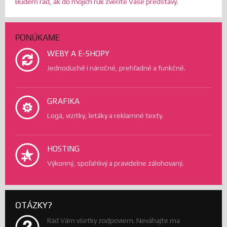
Budem rád, ak do mojích rúk zveríte Vaše predstavy.
PONÚKAME
WEBY A E-SHOPY
Jednoduché i náročné, prehľadné a funkčné.
GRAFIKA
Logá, vizitky, letáky a reklamné texty.
HOSTING
Výkonný, spoľahlivý a pravidelne zálohovaný.
OTÁZKY?
Rád Vám všetky zodpoviem. Neváhajte ma