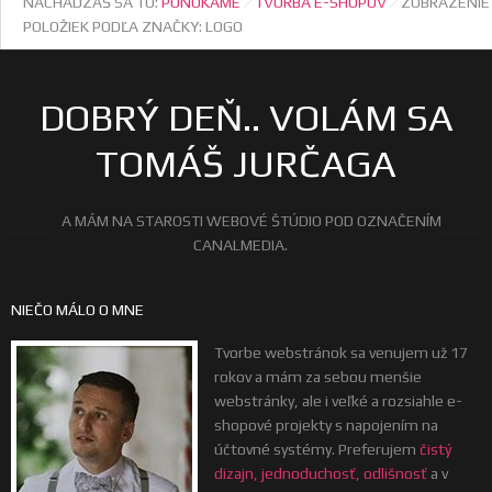
NACHÁDZAŠ SA TU:
PONÚKAME
TVORBA E-SHOPOV
ZOBRAZENIE
POLOŽIEK PODĽA ZNAČKY: LOGO
DOBRÝ DEŇ.. VOLÁM SA
TOMÁŠ JURČAGA
A MÁM NA STAROSTI WEBOVÉ ŠTÚDIO POD OZNAČENÍM
CANALMEDIA.
NIEČO MÁLO O MNE
Tvorbe webstránok sa venujem už 17
rokov a mám za sebou menšie
webstránky, ale i veľké a rozsiahle e-
shopové projekty s napojením na
účtovné systémy. Preferujem
čistý
dizajn, jednoduchosť, odlišnosť
a v