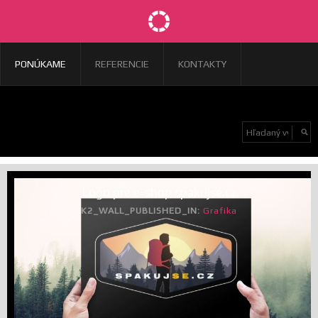
PONÚKAME
REFERENCIE
KONTAKTY
Logo pre e-shop spakujse.cz
K2_WALL_PUBLISHED_IN:
Grafika