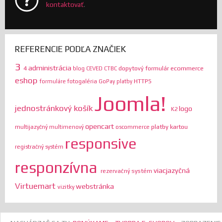
kontaktovať
.
REFERENCIE PODĽA ZNAČIEK
3
administrácia
ecommerce
4
dopytový formulár
blog
CEVED
CTBC
eshop
HTTPS
formuláre
fotogaléria
GoPay platby
Joomla!
jednostránkový košík
logo
K2
opencart
platby kartou
multijazyčný
multimenový
oscommerce
responsive
registračný systém
responzívna
viacjazyčná
rezervačný systém
Virtuemart
webstránka
vizitky