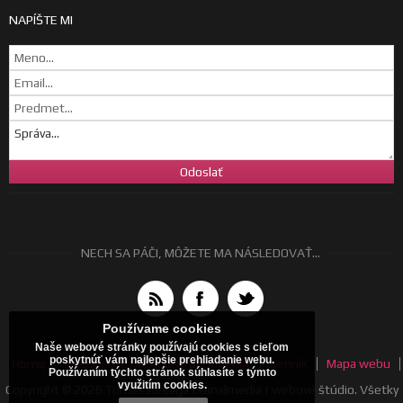
NAPÍŠTE MI
NECH SA PÁČI, MÔŽETE MA NÁSLEDOVAŤ...
Používame cookies
Naše webové stránky používajú cookies s cieľom
poskytnúť vám najlepšie prehliadanie webu.
Home
Všeobecné obchodné podmienky
Cenník
Mapa webu
Používaním týchto stránok súhlasíte s týmto
využitím cookies.
Copyright © 2026 Tomáš Jurčaga | canalmedia | webové štúdio. Všetky