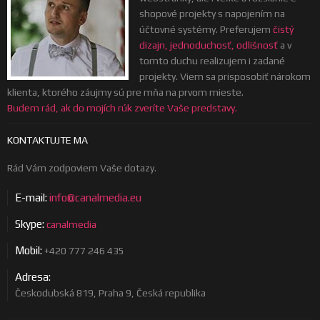
shopové projekty s napojením na
účtovné systémy. Preferujem
čistý
dizajn, jednoduchosť, odlišnosť
a v
tomto duchu realizujem i zadané
projekty. Viem sa prisposobiť nárokom
klienta, ktorého záujmy sú pre mňa na prvom mieste.
Budem rád, ak do mojích rúk zveríte Vaše predstavy.
KONTAKTUJTE MA
Rád Vám zodpoviem Vaše dotazy.
E-mail:
info@canalmedia.eu
Skype:
canalmedia
Mobil:
+420 777 246 435
Adresa:
Českodubská 819, Praha 9, Česká republika