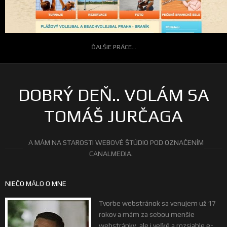
ĎALŠIE PRÁCE...
DOBRÝ DEŇ.. VOLÁM SA
TOMÁŠ JURČAGA
A MÁM NA STAROSTI WEBOVÉ ŠTÚDIO POD OZNAČENÍM
CANALMEDIA.
NIEČO MÁLO O MNE
Tvorbe webstránok sa venujem už 17
rokov a mám za sebou menšie
webstránky, ale i veľké a rozsiahle e-