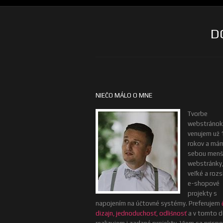
D
NIEČO MÁLO O MNE
Tvorbe
webstránok
venujem už 
rokov a má
sebou menš
webstránky, 
veľké a rozs
e-shopové
projekty s
napojením na účtovné systémy. Preferujem
dizajn, jednoduchosť, odlišnosť
a v tomto d