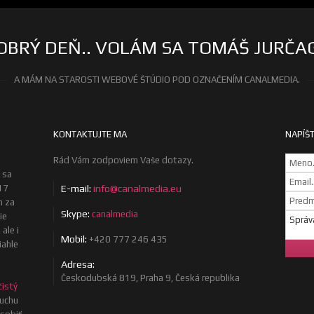
OBRÝ DEŇ.. VOLÁM SA TOMÁŠ JURČA
A MÁM NA STAROSTI WEBOVÉ ŠTÚDIO POD OZNAČENÍM CANALMEDIA.
KONTAKTUJTE MA
NAPÍŠT
Rád Vám zodpoviem Vaše dotazy.
 sa
17
E-mail:
info@canalmedia.eu
m za
Skype:
canalmedia
ie
ale i
Mobil:
+420 777 246 435
iahle
Adresa:
Českodubská 819, Praha 9, Česká republika
čistý
uchu