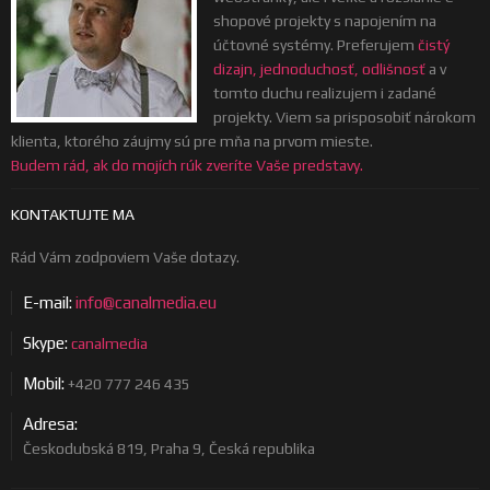
shopové projekty s napojením na
účtovné systémy. Preferujem
čistý
dizajn, jednoduchosť, odlišnosť
a v
tomto duchu realizujem i zadané
projekty. Viem sa prisposobiť nárokom
klienta, ktorého záujmy sú pre mňa na prvom mieste.
Budem rád, ak do mojích rúk zveríte Vaše predstavy.
KONTAKTUJTE MA
Rád Vám zodpoviem Vaše dotazy.
E-mail:
info@canalmedia.eu
Skype:
canalmedia
Mobil:
+420 777 246 435
Adresa:
Českodubská 819, Praha 9, Česká republika