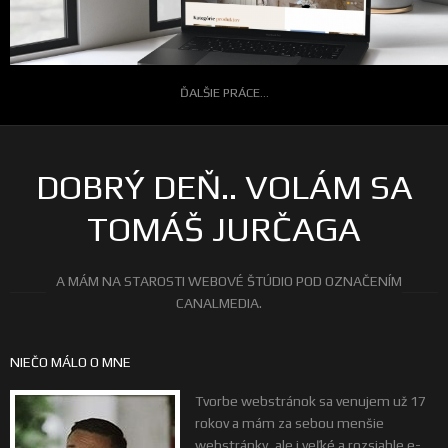
ĎALŠIE PRÁCE...
DOBRÝ DEŇ.. VOLÁM SA
TOMÁŠ JURČAGA
A MÁM NA STAROSTI WEBOVÉ ŠTÚDIO POD OZNAČENÍM
CANALMEDIA.
NIEČO MÁLO O MNE
Tvorbe webstránok sa venujem už 17
rokov a mám za sebou menšie
webstránky, ale i veľké a rozsiahle e-