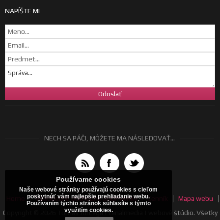
NAPÍŠTE MI
NECH SA PÁČI, MÔŽETE MA NÁSLEDOVAŤ...
Používame cookies
Naše webové stránky používajú cookies s cieľom
poskytnúť vám najlepšie prehliadanie webu.
Home
Všeobecné obchodné podmienky
Cenník
Mapa webu
Používaním týchto stránok súhlasíte s týmto
využitím cookies.
Copyright © 2026 Tomáš Jurčaga | canalmedia | webové štúdio. Všetky