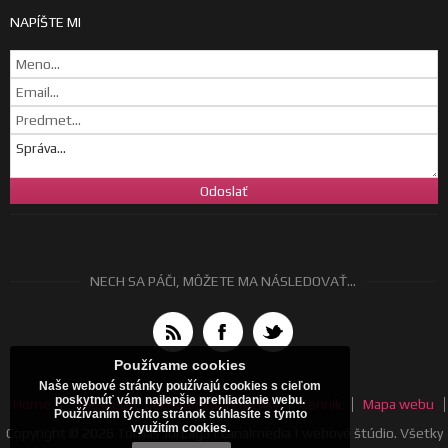
NAPÍŠTE MI
NECH SA PÁČI, MÔŽETE MA NÁSLEDOVAŤ...
Používame cookies
Naše webové stránky používajú cookies s cieľom
poskytnúť vám najlepšie prehliadanie webu.
Home
Všeobecné obchodné podmienky
Cenník
Mapa webu
Používaním týchto stránok súhlasíte s týmto
využitím cookies.
Copyright © 2026 Tomáš Jurčaga | canalmedia | webové štúdio. Všetky