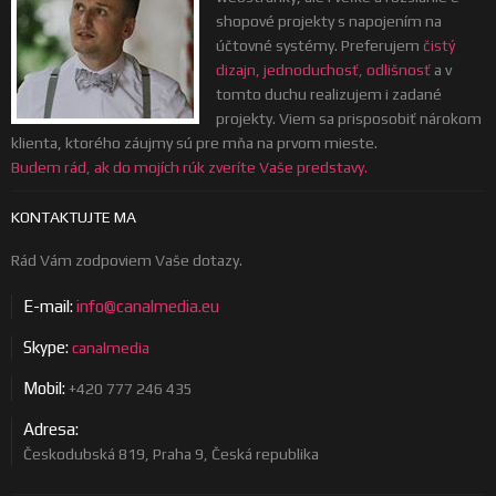
shopové projekty s napojením na
účtovné systémy. Preferujem
čistý
dizajn, jednoduchosť, odlišnosť
a v
tomto duchu realizujem i zadané
projekty. Viem sa prisposobiť nárokom
klienta, ktorého záujmy sú pre mňa na prvom mieste.
Budem rád, ak do mojích rúk zveríte Vaše predstavy.
KONTAKTUJTE MA
Rád Vám zodpoviem Vaše dotazy.
E-mail:
info@canalmedia.eu
Skype:
canalmedia
Mobil:
+420 777 246 435
Adresa:
Českodubská 819, Praha 9, Česká republika