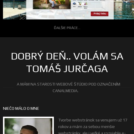
ĎALŠIE PRÁCE...
DOBRÝ DEŇ.. VOLÁM SA
TOMÁŠ JURČAGA
A MÁM NA STAROSTI WEBOVÉ ŠTÚDIO POD OZNAČENÍM
CANALMEDIA.
NIEČO MÁLO O MNE
Tvorbe webstránok sa venujem už 17
rokov a mám za sebou menšie
webstránky, ale i veľké a rozsiahle e-