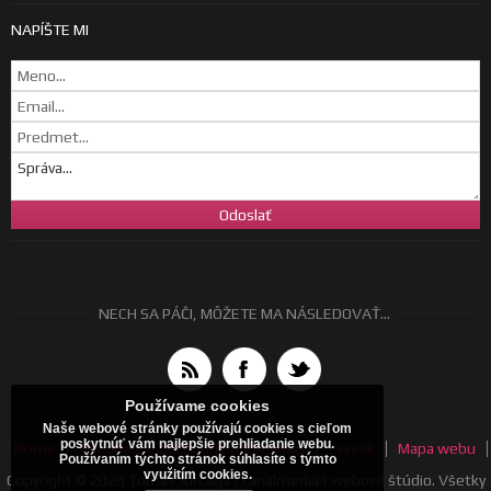
NAPÍŠTE MI
NECH SA PÁČI, MÔŽETE MA NÁSLEDOVAŤ...
Používame cookies
Naše webové stránky používajú cookies s cieľom
poskytnúť vám najlepšie prehliadanie webu.
Home
Všeobecné obchodné podmienky
Cenník
Mapa webu
Používaním týchto stránok súhlasíte s týmto
využitím cookies.
Copyright © 2026 Tomáš Jurčaga | canalmedia | webové štúdio. Všetky