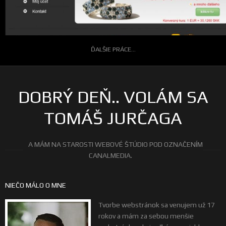
ĎALŠIE PRÁCE...
DOBRÝ DEŇ.. VOLÁM SA
TOMÁŠ JURČAGA
A MÁM NA STAROSTI WEBOVÉ ŠTÚDIO POD OZNAČENÍM
CANALMEDIA.
NIEČO MÁLO O MNE
Tvorbe webstránok sa venujem už 17
rokov a mám za sebou menšie