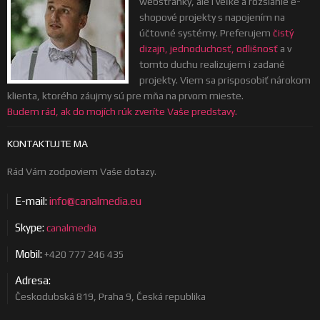
webstránky, ale i veľké a rozsiahle e-
shopové projekty s napojením na
účtovné systémy. Preferujem
čistý
dizajn, jednoduchosť, odlišnosť
a v
tomto duchu realizujem i zadané
projekty. Viem sa prisposobiť nárokom
klienta, ktorého záujmy sú pre mňa na prvom mieste.
Budem rád, ak do mojích rúk zveríte Vaše predstavy.
KONTAKTUJTE MA
Rád Vám zodpoviem Vaše dotazy.
E-mail:
info@canalmedia.eu
Skype:
canalmedia
Mobil:
+420 777 246 435
Adresa:
Českodubská 819, Praha 9, Česká republika