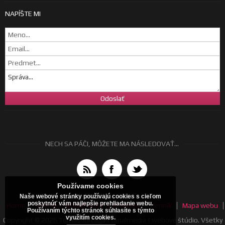
NAPÍŠTE MI
NECH SA PÁČI, MÔŽETE MA NÁSLEDOVAŤ...
Používame cookies
Naše webové stránky používajú cookies s cieľom
poskytnúť vám najlepšie prehliadanie webu.
Home
Všeobecné obchodné podmienky
Cenník
Mapa webu
Používaním týchto stránok súhlasíte s týmto
využitím cookies.
Copyright © 2026 Tomáš Jurčaga | canalmedia | webové štúdio. Všetky