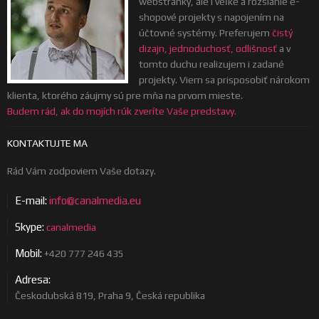
webstránky, ale i veľké a rozsiahle e-
shopové projekty s napojením na
účtovné systémy. Preferujem
čistý
dizajn, jednoduchosť, odlišnosť
a v
tomto duchu realizujem i zadané
projekty. Viem sa prisposobiť nárokom
klienta, ktorého záujmy sú pre mňa na prvom mieste.
Budem rád, ak do mojích rúk zveríte Vaše predstavy.
KONTAKTUJTE MA
Rád Vám zodpoviem Vaše dotazy.
E-mail:
info@canalmedia.eu
Skype:
canalmedia
Mobil:
+420 777 246 435
Adresa:
Českodubská 819, Praha 9, Česká republika