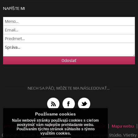
NAPÍŠTE MI
NECH SA PÁČI, MÔŽETE MA NÁSLEDOVAŤ...
Používame cookies
Naše webové stránky používajú cookies s cieľom
poskytnúť vám najlepšie prehliadanie webu.
Home
Všeobecné obchodné podmienky
Cenník
Mapa webu
Používaním týchto stránok súhlasíte s týmto
využitím cookies.
Copyright © 2026 Tomáš Jurčaga | canalmedia | webové štúdio. Všetky