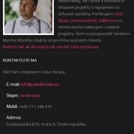
webstránky, ale i veľké a rozsiahle e-
shopové projekty s napojením na
účtovné systémy. Preferujem
čistý
dizajn, jednoduchosť, odlišnosť
a v
tomto duchu realizujem i zadané
projekty. Viem sa prisposobiť nárokom
klienta, ktorého záujmy sú pre mňa na prvom mieste.
Budem rád, ak do mojích rúk zveríte Vaše predstavy.
KONTAKTUJTE MA
Rád Vám zodpoviem Vaše dotazy.
E-mail:
info@canalmedia.eu
Skype:
canalmedia
Mobil:
+420 777 246 435
Adresa:
Českodubská 819, Praha 9, Česká republika