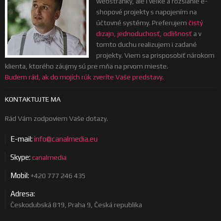
webstránky, ale i veľké a rozsiahle e-
shopové projekty s napojením na
účtovné systémy. Preferujem
čistý
dizajn, jednoduchosť, odlišnosť
a v
tomto duchu realizujem i zadané
projekty. Viem sa prisposobiť nárokom
klienta, ktorého záujmy sú pre mňa na prvom mieste.
Budem rád, ak do mojích rúk zveríte Vaše predstavy.
KONTAKTUJTE MA
Rád Vám zodpoviem Vaše dotazy.
E-mail:
info@canalmedia.eu
Skype:
canalmedia
Mobil:
+420 777 246 435
Adresa:
Českodubská 819, Praha 9, Česká republika