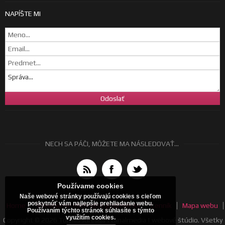
NAPÍŠTE MI
NECH SA PÁČI, MÔŽETE MA NÁSLEDOVAŤ...
Používame cookies
Naše webové stránky používajú cookies s cieľom
poskytnúť vám najlepšie prehliadanie webu.
Home
Všeobecné obchodné podmienky
Cenník
Mapa webu
Používaním týchto stránok súhlasíte s týmto
využitím cookies.
Copyright © 2026 Tomáš Jurčaga | canalmedia | webové štúdio. Všetky