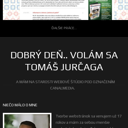
ĎALŠIE PRÁCE...
DOBRÝ DEŇ.. VOLÁM SA
TOMÁŠ JURČAGA
A MÁM NA STAROSTI WEBOVÉ ŠTÚDIO POD OZNAČENÍM
CANALMEDIA.
NIEČO MÁLO O MNE
Tvorbe webstránok sa venujem už 17
rokov a mám za sebou menšie