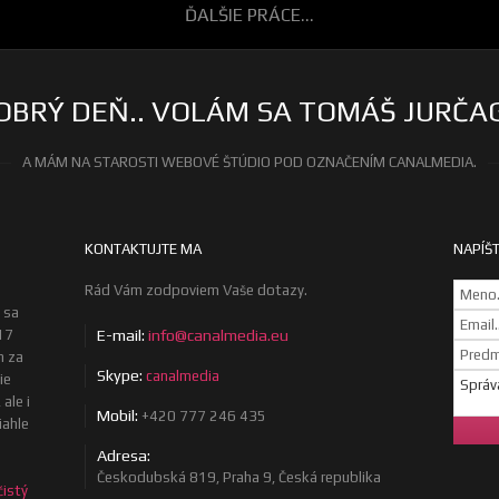
ĎALŠIE PRÁCE...
OBRÝ DEŇ.. VOLÁM SA TOMÁŠ JURČA
A MÁM NA STAROSTI WEBOVÉ ŠTÚDIO POD OZNAČENÍM CANALMEDIA.
KONTAKTUJTE MA
NAPÍŠT
Rád Vám zodpoviem Vaše dotazy.
 sa
17
E-mail:
info@canalmedia.eu
m za
Skype:
canalmedia
ie
ale i
Mobil:
+420 777 246 435
iahle
Adresa:
Českodubská 819, Praha 9, Česká republika
čistý