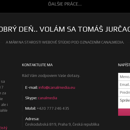
ĎALŠIE PRÁCE...
OBRÝ DEŇ.. VOLÁM SA TOMÁŠ JURČA
A MÁM NA STAROSTI WEBOVÉ ŠTÚDIO POD OZNAČENÍM CANALMEDIA.
KONTAKTUJTE MA
NAPÍŠT
Rád Vám zodpoviem Vaše dotazy.
 sa
17
E-mail:
info@canalmedia.eu
m za
Skype:
canalmedia
ie
ale i
Mobil:
+420 777 246 435
iahle
Adresa:
Českodubská 819, Praha 9, Česká republika
čistý