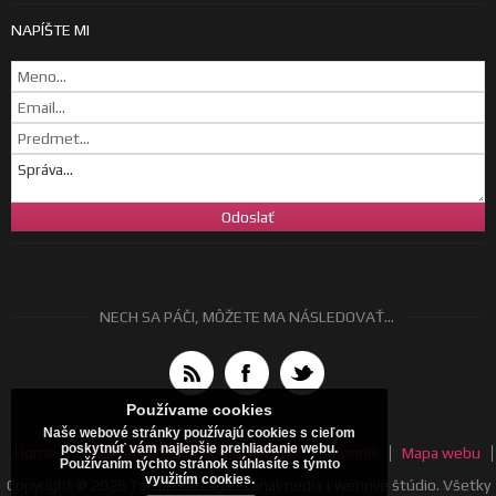
NAPÍŠTE MI
NECH SA PÁČI, MÔŽETE MA NÁSLEDOVAŤ...
Používame cookies
Naše webové stránky používajú cookies s cieľom
poskytnúť vám najlepšie prehliadanie webu.
Home
Všeobecné obchodné podmienky
Cenník
Mapa webu
Používaním týchto stránok súhlasíte s týmto
využitím cookies.
Copyright © 2026 Tomáš Jurčaga | canalmedia | webové štúdio. Všetky