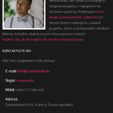
webstránky, ale i veľké a rozsiahle e-
shopové projekty s napojením na
účtovné systémy. Preferujem
čistý
dizajn, jednoduchosť, odlišnosť
a v
tomto duchu realizujem i zadané
projekty. Viem sa prisposobiť nárokom
klienta, ktorého záujmy sú pre mňa na prvom mieste.
Budem rád, ak do mojích rúk zveríte Vaše predstavy.
KONTAKTUJTE MA
Rád Vám zodpoviem Vaše dotazy.
E-mail:
info@canalmedia.eu
Skype:
canalmedia
Mobil:
+420 777 246 435
Adresa:
Českodubská 819, Praha 9, Česká republika