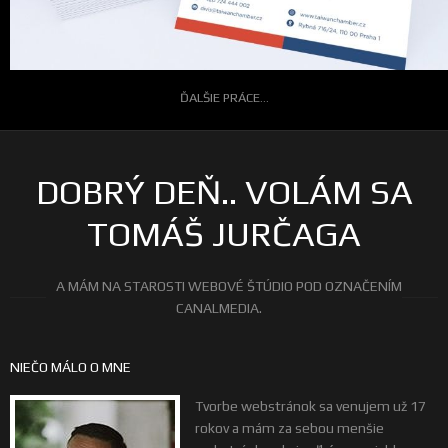
ĎALŠIE PRÁCE...
DOBRÝ DEŇ.. VOLÁM SA
TOMÁŠ JURČAGA
A MÁM NA STAROSTI WEBOVÉ ŠTÚDIO POD OZNAČENÍM
CANALMEDIA.
NIEČO MÁLO O MNE
Tvorbe webstránok sa venujem už 17
rokov a mám za sebou menšie