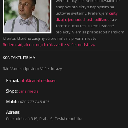
webstránky, ale i veľké a rozsiahle e-
shopové projekty s napojením na
účtovné systémy. Preferujem
čistý
dizajn, jednoduchosť, odlišnosť
a v
tomto duchu realizujem i zadané
projekty. Viem sa prisposobiť nárokom
klienta, ktorého záujmy sú pre mňa na prvom mieste.
Budem rád, ak do mojích rúk zveríte Vaše predstavy.
KONTAKTUJTE MA
Rád Vám zodpoviem Vaše dotazy.
E-mail:
info@canalmedia.eu
Skype:
canalmedia
Mobil:
+420 777 246 435
Adresa:
Českodubská 819, Praha 9, Česká republika