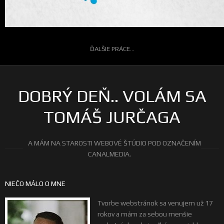
ĎALŠIE PRÁCE...
DOBRÝ DEŇ.. VOLÁM SA
TOMÁŠ JURČAGA
A MÁM NA STAROSTI WEBOVÉ ŠTÚDIO POD OZNAČENÍM
CANALMEDIA.
NIEČO MÁLO O MNE
Tvorbe webstránok sa venujem už 17
rokov a mám za sebou menšie