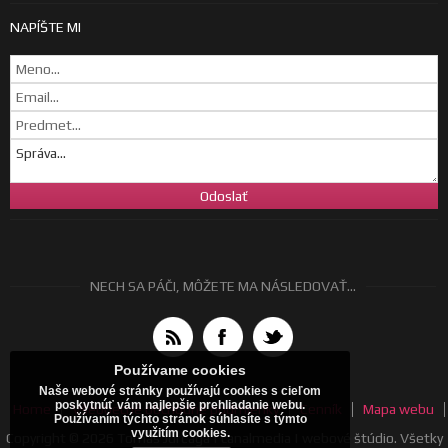
NAPÍŠTE MI
NECH SA PÁČI, MÔŽETE MA NÁSLEDOVAŤ...
Používame cookies
Naše webové stránky používajú cookies s cieľom
poskytnúť vám najlepšie prehliadanie webu.
Home
Všeobecné obchodné podmienky
Cenník
Mapa webu
Používaním týchto stránok súhlasíte s týmto
využitím cookies.
Copyright © 2026 Tomáš Jurčaga | canalmedia | webové štúdio. Všetky