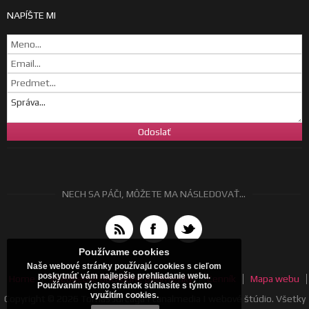
NAPÍŠTE MI
NECH SA PÁČI, MÔŽETE MA NÁSLEDOVAŤ...
Používame cookies
Naše webové stránky používajú cookies s cieľom
poskytnúť vám najlepšie prehliadanie webu.
Home
Všeobecné obchodné podmienky
Cenník
Mapa webu
Používaním týchto stránok súhlasíte s týmto
využitím cookies.
Copyright © 2026 Tomáš Jurčaga | canalmedia | webové štúdio. Všetky