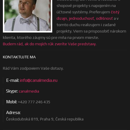
shopové projekty s napojením na
účtovné systémy. Preferujem
čistý
dizajn, jednoduchosť, odlišnosť
a v
tomto duchu realizujem i zadané
projekty. Viem sa prisposobiť nárokom
klienta, ktorého záujmy sú pre mňa na prvom mieste.
Budem rád, ak do mojích rúk zveríte Vaše predstavy.
KONTAKTUJTE MA
Rád Vám zodpoviem Vaše dotazy.
E-mail:
info@canalmedia.eu
Skype:
canalmedia
Mobil:
+420 777 246 435
Adresa:
Českodubská 819, Praha 9, Česká republika