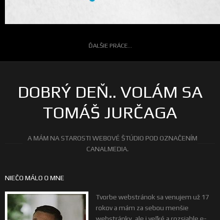
ĎALŠIE PRÁCE...
DOBRÝ DEŇ.. VOLÁM SA
TOMÁŠ JURČAGA
A MÁM NA STAROSTI WEBOVÉ ŠTÚDIO POD OZNAČENÍM
CANALMEDIA.
NIEČO MÁLO O MNE
Tvorbe webstránok sa venujem už 17
rokov a mám za sebou menšie
webstránky, ale i veľké a rozsiahle e-