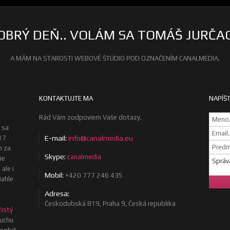
OBRÝ DEŇ.. VOLÁM SA TOMÁŠ JURČA
A MÁM NA STAROSTI WEBOVÉ ŠTÚDIO POD OZNAČENÍM CANALMEDIA.
KONTAKTUJTE MA
NAPÍŠT
Rád Vám zodpoviem Vaše dotazy.
 sa
17
E-mail:
info@canalmedia.eu
m za
Skype:
canalmedia
ie
ale i
Mobil:
+420 777 246 435
iahle
Adresa:
Českodubská 819, Praha 9, Česká republika
čistý
uchu