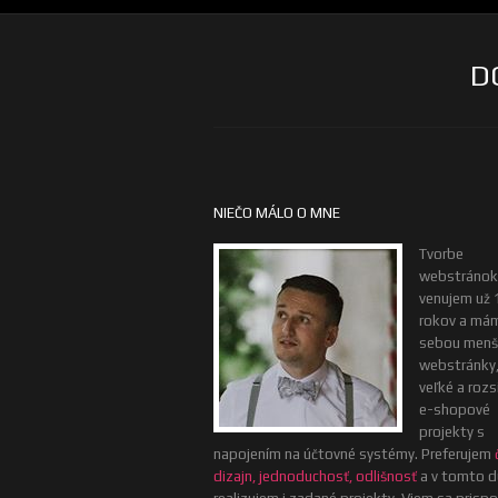
D
NIEČO MÁLO O MNE
Tvorbe
webstránok
venujem už 
rokov a má
sebou menš
webstránky, 
veľké a rozs
e-shopové
projekty s
napojením na účtovné systémy. Preferujem
dizajn, jednoduchosť, odlišnosť
a v tomto d