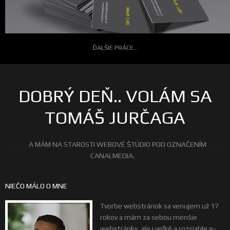
ĎALŠIE PRÁCE...
DOBRÝ DEŇ.. VOLÁM SA
TOMÁŠ JURČAGA
A MÁM NA STAROSTI WEBOVÉ ŠTÚDIO POD OZNAČENÍM
CANALMEDIA.
NIEČO MÁLO O MNE
Tvorbe webstránok sa venujem už 17
rokov a mám za sebou menšie
webstránky, ale i veľké a rozsiahle e-