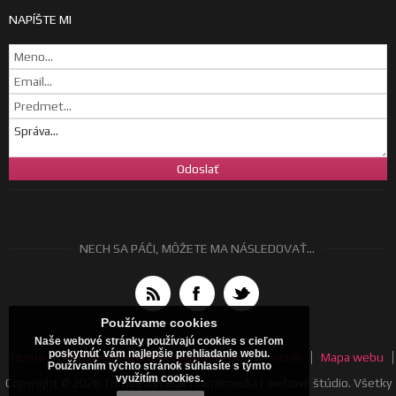
NAPÍŠTE MI
NECH SA PÁČI, MÔŽETE MA NÁSLEDOVAŤ...
Používame cookies
Naše webové stránky používajú cookies s cieľom
poskytnúť vám najlepšie prehliadanie webu.
Home
Všeobecné obchodné podmienky
Cenník
Mapa webu
Používaním týchto stránok súhlasíte s týmto
využitím cookies.
Copyright © 2026 Tomáš Jurčaga | canalmedia | webové štúdio. Všetky