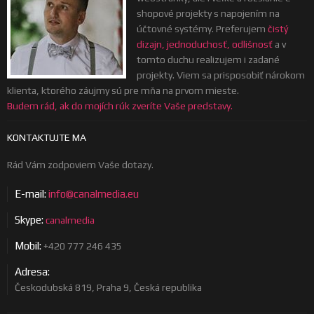
shopové projekty s napojením na
účtovné systémy. Preferujem
čistý
dizajn, jednoduchosť, odlišnosť
a v
tomto duchu realizujem i zadané
projekty. Viem sa prisposobiť nárokom
klienta, ktorého záujmy sú pre mňa na prvom mieste.
Budem rád, ak do mojích rúk zveríte Vaše predstavy.
KONTAKTUJTE MA
Rád Vám zodpoviem Vaše dotazy.
E-mail:
info@canalmedia.eu
Skype:
canalmedia
Mobil:
+420 777 246 435
Adresa:
Českodubská 819, Praha 9, Česká republika