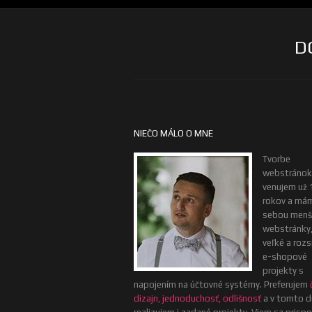
D
NIEČO MÁLO O MNE
Tvorbe
webstránok
venujem už 
rokov a má
sebou menš
webstránky, 
veľké a rozs
e-shopové
projekty s
napojením na účtovné systémy. Preferujem
dizajn, jednoduchosť, odlišnosť
a v tomto d