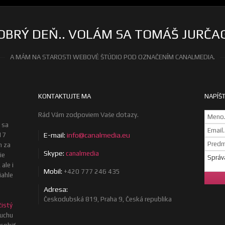
OBRÝ DEŇ.. VOLÁM SA TOMÁŠ JURČA
A MÁM NA STAROSTI WEBOVÉ ŠTÚDIO POD OZNAČENÍM CANALMEDIA.
KONTAKTUJTE MA
NAPÍŠT
Rád Vám zodpoviem Vaše dotazy.
 sa
17
E-mail:
info@canalmedia.eu
m za
Skype:
canalmedia
ie
ale i
Mobil:
+420 777 246 435
iahle
Adresa:
Českodubská 819, Praha 9, Česká republika
čistý
uchu