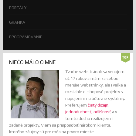
PORTÁLY
GRAFIKA
PROGRAMOVANIE
NIEČO MÁLO O MNE
Tvorbe webstránok sa venujem
už 17 rokov a mám za sebou
menšie webstránky, ale i veľké a
rozsiahle e-shopové projekty s
napojením na účtovné systémy.
Preferujem
čistý dizajn,
jednoduchosť, odlišnosť
a v
tomto duchu realizujem i
zadané projekty. Viem sa prisposobiť nárokom klienta,
ktorého záujmy sú pre mňa na prvom mieste.