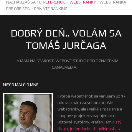
NACHÁDZAŠ SA TU:
REFERENCIE
WEBSTRÁNKY
WEBSTRÁNKA
PRE ORBISFIN - PRIVATE BANKING
DOBRÝ DEŇ.. VOLÁM SA
TOMÁŠ JURČAGA
A MÁM NA STAROSTI WEBOVÉ ŠTÚDIO POD OZNAČENÍM
CANALMEDIA.
NIEČO MÁLO O MNE
Tvorbe webstránok sa venujem už 17
rokov a mám za sebou menšie
webstránky, ale i veľké a rozsiahle e-
shopové projekty s napojením na
účtovné systémy. Preferujem
čistý
dizajn, jednoduchosť, odlišnosť
a v