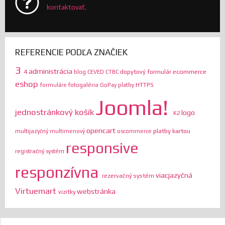
kontaktovať
.
REFERENCIE PODĽA ZNAČIEK
3
administrácia
ecommerce
4
dopytový formulár
blog
CEVED
CTBC
eshop
HTTPS
formuláre
fotogaléria
GoPay platby
Joomla!
jednostránkový košík
logo
K2
opencart
platby kartou
multijazyčný
multimenový
oscommerce
responsive
registračný systém
responzívna
viacjazyčná
rezervačný systém
Virtuemart
webstránka
vizitky