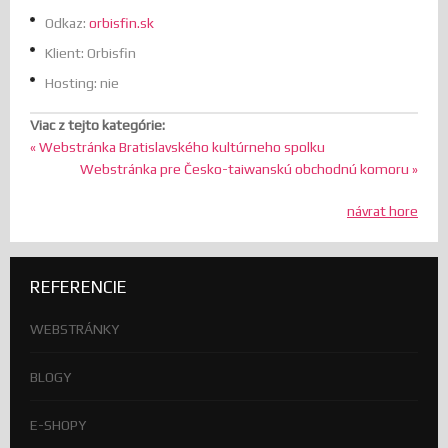
Odkaz:
orbisfin.sk
Klient:
Orbisfin
Hosting:
nie
Viac z tejto kategórie:
« Webstránka Bratislavského kultúrneho spolku
Webstránka pre Česko-taiwanskú obchodnú komoru »
návrat hore
REFERENCIE
WEBSTRÁNKY
BLOGY
E-SHOPY