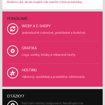
Budem rád, ak do mojích rúk zveríte Vaše predstavy.
PONÚKAME
WEBY A E-SHOPY
Jednoduché i náročné, prehľadné a funkčné.
GRAFIKA
Logá, vizitky, letáky a reklamné texty.
HOSTING
Výkonný, spoľahlivý a pravidelne zálohovaný.
OTÁZKY?
Rád Vám všetky zodpoviem. Neváhajte ma