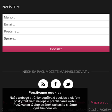
NAPÍŠTE MI
NECH SA PÁČI, MÔŽETE MA NÁSLEDOVAŤ...
Používame cookies
Naše webové stránky používajú cookies s cieľom
poskytnúť vám najlepšie prehliadanie webu.
Home
Všeobecné obchodné podmienky
Cenník
Mapa webu
Používaním týchto stránok súhlasíte s týmto
využitím cookies.
Copyright © 2026 Tomáš Jurčaga | canalmedia | webové štúdio. Všetky