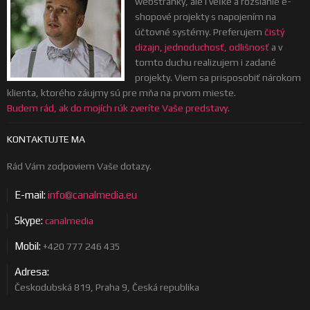
webstránky, ale i veľké a rozsiahle e-
shopové projekty s napojením na
účtovné systémy. Preferujem
čistý
dizajn, jednoduchosť, odlišnosť
a v
tomto duchu realizujem i zadané
projekty. Viem sa prisposobiť nárokom
klienta, ktorého záujmy sú pre mňa na prvom mieste.
Budem rád, ak do mojích rúk zveríte Vaše predstavy.
KONTAKTUJTE MA
Rád Vám zodpoviem Vaše dotazy.
E-mail:
info@canalmedia.eu
Skype:
canalmedia
Mobil:
+420 777 246 435
Adresa:
Českodubská 819, Praha 9, Česká republika