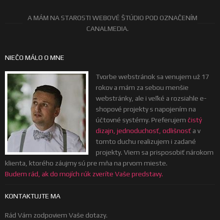
A MÁM NA STAROSTI WEBOVÉ ŠTÚDIO POD OZNAČENÍM
CANALMEDIA.
NIEČO MÁLO O MNE
Tvorbe webstránok sa venujem už 17
rokov a mám za sebou menšie
webstránky, ale i veľké a rozsiahle e-
shopové projekty s napojením na
účtovné systémy. Preferujem
čistý
dizajn, jednoduchosť, odlišnosť
a v
tomto duchu realizujem i zadané
projekty. Viem sa prisposobiť nárokom
klienta, ktorého záujmy sú pre mňa na prvom mieste.
Budem rád, ak do mojích rúk zveríte Vaše predstavy.
KONTAKTUJTE MA
Rád Vám zodpoviem Vaše dotazy.