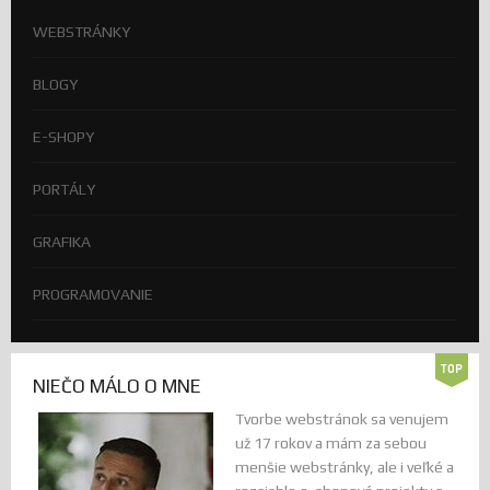
WEBSTRÁNKY
BLOGY
E-SHOPY
PORTÁLY
GRAFIKA
PROGRAMOVANIE
NIEČO MÁLO O MNE
Tvorbe webstránok sa venujem
už 17 rokov a mám za sebou
menšie webstránky, ale i veľké a