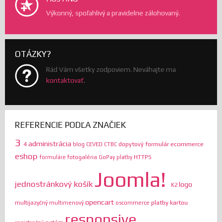
Výkonný, spoľahlivý a pravidelne zálohovaný.
OTÁZKY?
Rád Vám všetky zodpoviem. Neváhajte ma
kontaktovať
.
REFERENCIE PODĽA ZNAČIEK
3
administrácia
ecommerce
4
dopytový formulár
blog
CEVED
CTBC
eshop
HTTPS
formuláre
fotogaléria
GoPay platby
Joomla!
jednostránkový košík
logo
K2
opencart
platby kartou
multijazyčný
multimenový
oscommerce
responsive