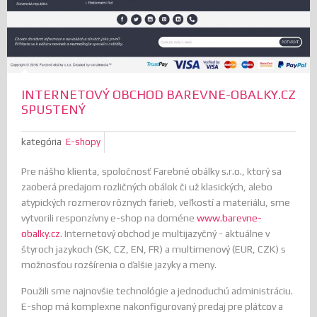
INTERNETOVÝ OBCHOD BAREVNE-OBALKY.CZ
SPUSTENÝ
kategória
E-shopy
Pre nášho klienta, spoločnosť Farebné obálky s.r.o., ktorý sa
zaoberá predajom rozličných obálok či už klasických, alebo
atypických rozmerov rôznych farieb, veľkostí a materiálu, sme
vytvorili responzívny e-shop na doméne
www.barevne-
obalky.cz
. Internetový obchod je multijazyčný - aktuálne v
štyroch jazykoch (SK, CZ, EN, FR) a multimenový (EUR, CZK) s
možnosťou rozšírenia o ďalšie jazyky a meny.
Použili sme najnovšie technológie a jednoduchú administráciu.
E-shop má komplexne nakonfigurovaný predaj pre plátcov a