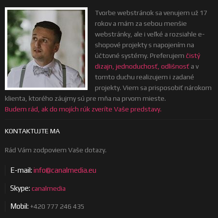
Tvorbe webstránok sa venujem už 17
rokov a mám za sebou menšie
webstránky, ale i veľké a rozsiahle e-
shopové projekty s napojením na
účtovné systémy. Preferujem
čistý
dizajn, jednoduchosť, odlišnosť
a v
tomto duchu realizujem i zadané
projekty. Viem sa prisposobiť nárokom
klienta, ktorého záujmy sú pre mňa na prvom mieste.
Budem rád, ak do mojích rúk zveríte Vaše predstavy.
KONTAKTUJTE MA
Rád Vám zodpoviem Vaše dotazy.
E-mail:
info@canalmedia.eu
Skype:
canalmedia
Mobil:
+420 777 246 435