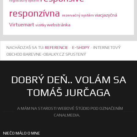
registračný systém
responzívna
viacjazyčná
rezervačný systém
Virtuemart
webstránka
vizitky
NACHÁDZAŠ SA TU:
REFERENCIE
E-SHOPY
INTERNETOVÝ
OBCHOD BAREVNE-OBALKY.CZ SPUSTENÝ
DOBRÝ DEŇ.. VOLÁM SA
TOMÁŠ JURČAGA
A MÁM NA STAROSTI WEBOVÉ ŠTÚDIO POD OZNAČENÍM
CANALMEDIA.
NIEČO MÁLO O MNE