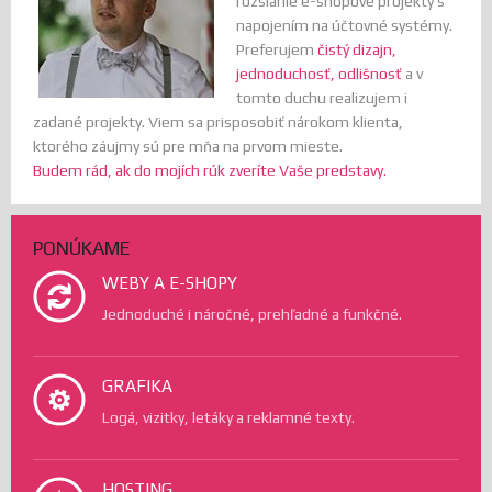
rozsiahle e-shopové projekty s
napojením na účtovné systémy.
Preferujem
čistý dizajn,
jednoduchosť, odlišnosť
a v
tomto duchu realizujem i
zadané projekty. Viem sa prisposobiť nárokom klienta,
ktorého záujmy sú pre mňa na prvom mieste.
Budem rád, ak do mojích rúk zveríte Vaše predstavy.
PONÚKAME
WEBY A E-SHOPY
Jednoduché i náročné, prehľadné a funkčné.
GRAFIKA
Logá, vizitky, letáky a reklamné texty.
HOSTING