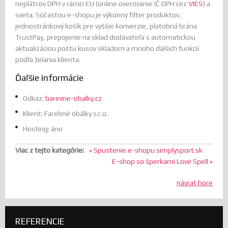
neplátcov DPH v rámci EU (online overovanie IČ DPH cez
VIES
) a
sveta. Súčasťou e-shopu je výkonný filter produktov,
jednostránkový košík pre vyššie konverzie, platobná brána
TrustPay, prepojenie na sklad dodávateľa s automatickou
aktualizáciou poštu kusov skladom a mnoho ďalšich funkcií
podľa želania klienta.
Ďaľšie informácie
Odkaz:
barevne-obalky.cz
Klient:
Farebné obálky s.r.o.
Hosting:
áno
Viac z tejto kategórie:
« Spustenie e-shopu simplysport.sk
E-shop so šperkami Love Spell »
návrat hore
REFERENCIE