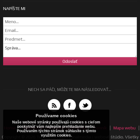
NAPÍŠTE MI
NECH SA PÁČI, MÔŽETE MA NÁSLEDOVAŤ...
Používame cookies
Naše webové stránky používajú cookies s cieľom
poskytnúť vám najlepšie prehliadanie webu.
Home
Všeobecné obchodné podmienky
Cenník
Mapa webu
Používaním týchto stránok súhlasíte s týmto
využitím cookies.
Copyright © 2026 Tomáš Jurčaga | canalmedia | webové štúdio. Všetky