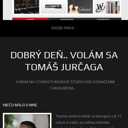
ĎALŠIE PRÁCE...
DOBRÝ DEŇ.. VOLÁM SA
TOMÁŠ JURČAGA
A MÁM NA STAROSTI WEBOVÉ ŠTÚDIO POD OZNAČENÍM
CANALMEDIA.
NIEČO MÁLO O MNE
Tvorbe webstránok sa venujem už 17
rokov a mám za sebou menšie