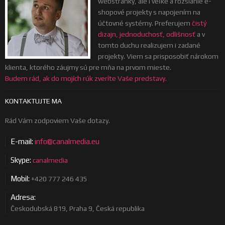
webstránky, ale i veľké a rozsiahle e-
shopové projekty s napojením na
účtovné systémy. Preferujem
čistý
dizajn, jednoduchosť, odlišnosť
a v
tomto duchu realizujem i zadané
projekty. Viem sa prisposobiť nárokom
klienta, ktorého záujmy sú pre mňa na prvom mieste.
Budem rád, ak do mojích rúk zveríte Vaše predstavy.
KONTAKTUJTE MA
Rád Vám zodpoviem Vaše dotazy.
E-mail:
info@canalmedia.eu
Skype:
canalmedia
Mobil:
+420 777 246 435
Adresa:
Českodubská 819, Praha 9, Česká republika