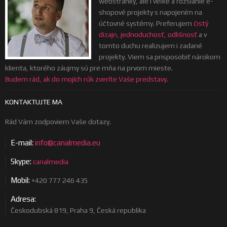
webstránky, ale i veľké a rozsiahle e-
shopové projekty s napojením na
účtovné systémy. Preferujem
čistý
dizajn, jednoduchosť, odlišnosť
a v
tomto duchu realizujem i zadané
projekty. Viem sa prisposobiť nárokom
klienta, ktorého záujmy sú pre mňa na prvom mieste.
Budem rád, ak do mojích rúk zveríte Vaše predstavy.
KONTAKTUJTE MA
Rád Vám zodpoviem Vaše dotazy.
E-mail:
info@canalmedia.eu
Skype:
canalmedia
Mobil:
+420 777 246 435
Adresa:
Českodubská 819, Praha 9, Česká republika