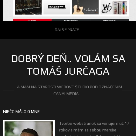
ĎALŠIE PRÁCE...
DOBRÝ DEŇ.. VOLÁM SA
TOMÁŠ JURČAGA
A MÁM NA STAROSTI WEBOVÉ ŠTÚDIO POD OZNAČENÍM
CANALMEDIA.
NIEČO MÁLO O MNE
Tvorbe webstránok sa venujem už 17
rokov a mám za sebou menšie