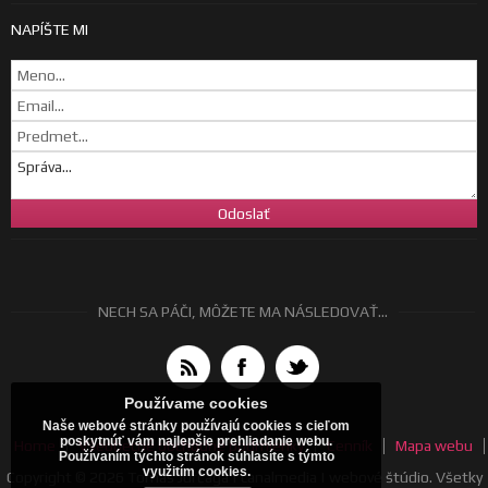
NAPÍŠTE MI
NECH SA PÁČI, MÔŽETE MA NÁSLEDOVAŤ...
Používame cookies
Naše webové stránky používajú cookies s cieľom
poskytnúť vám najlepšie prehliadanie webu.
Home
Všeobecné obchodné podmienky
Cenník
Mapa webu
Používaním týchto stránok súhlasíte s týmto
využitím cookies.
Copyright © 2026 Tomáš Jurčaga | canalmedia | webové štúdio. Všetky