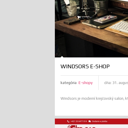
WINDSORS E-SHOP
kategória
E-shopy
dňa:
31. augu
Windsors je moderní krejčovský salon, k