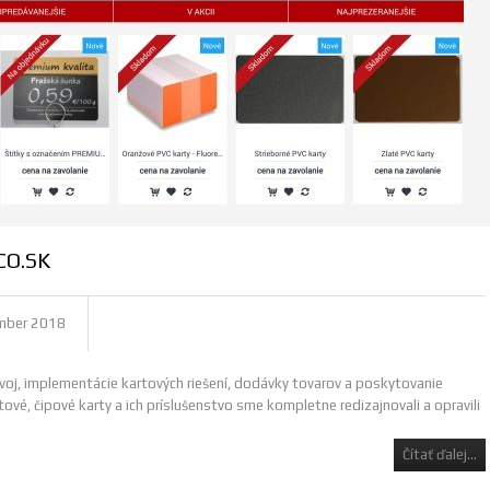
CO.SK
mber 2018
oj, implementácie kartových riešení, dodávky tovarov a poskytovanie
vé, čipové karty a ich príslušenstvo sme kompletne redizajnovali a opravili
Čítať ďalej...