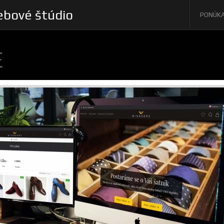
bové štúdio
PONÚK
E