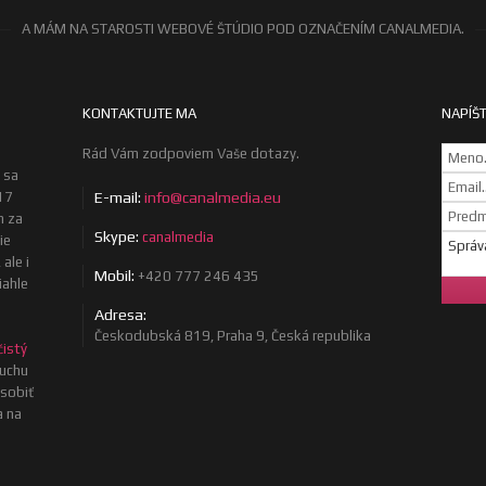
A MÁM NA STAROSTI WEBOVÉ ŠTÚDIO POD OZNAČENÍM CANALMEDIA.
KONTAKTUJTE MA
NAPÍŠT
Rád Vám zodpoviem Vaše dotazy.
 sa
17
E-mail:
info@canalmedia.eu
m za
Skype:
canalmedia
ie
ale i
Mobil:
+420 777 246 435
iahle
Adresa:
Českodubská 819, Praha 9, Česká republika
čistý
uchu
osobiť
a na