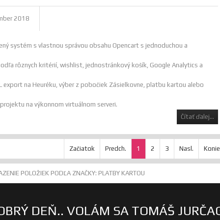
mber 2018
rený systém s vlastnou správou obsahu Opencart s jednoduchou a
dľa rôznych kritérií, wishlist, jednostránkový košík, Google Analytics a
ML export na Heuréku, výber z pobočiek Zásielkovne, platbu kartou alebo
 projektu na výkonnom virtuálnom serveri.
Čítať ďalej...
Začiatok
Predch.
1
2
3
Nasl.
Konie
ZENIE POLOŽIEK PODĽA ZNAČKY: PLATBY KARTOU
OBRÝ DEŇ.. VOLÁM SA TOMÁŠ JURČA