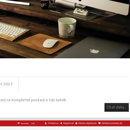
st 2023
terý se kompletně postará o Váš šatník.
Čítať ďalej...