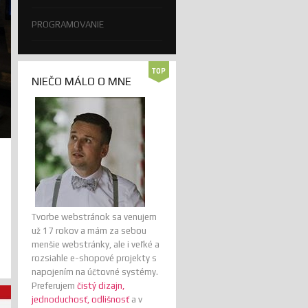
PROGRAMOVANIE
NIEČO MÁLO O MNE
Tvorbe webstránok sa venujem
už 17 rokov a mám za sebou
menšie webstránky, ale i veľké a
rozsiahle e-shopové projekty s
napojením na účtovné systémy.
Preferujem
čistý dizajn,
jednoduchosť, odlišnosť
a v