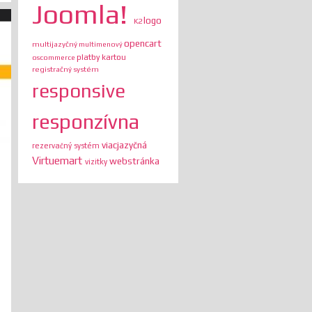
Joomla!
logo
K2
opencart
multijazyčný
multimenový
platby kartou
oscommerce
registračný systém
responsive
responzívna
viacjazyčná
rezervačný systém
Virtuemart
webstránka
vizitky