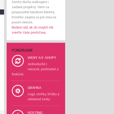
tomto duchu realizujem i
zadané projekty. Viem sa
prisposobiť nárokom klienta,
ktorého záujmy sú pre mňa na
prvom mieste.
Budem rád, ak do mojích rúk
zveríte Vaše predstavy.
PONÚKAME
WEBY A E-SHOPY
Jednoduché i
náročné, prehľadné a
funkčné.
GRAFIKA
Logá, vizitky, letáky a
reklamné texty.
HOSTING