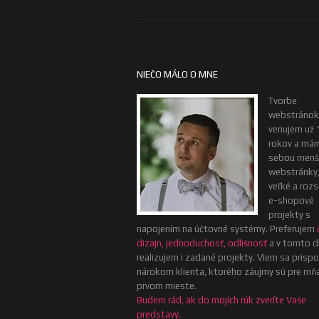
NIEČO MÁLO O MNE
Tvorbe
webstránok
venujem už 
rokov a má
sebou menš
webstránky, 
veľké a rozs
e-shopové
projekty s
napojením na účtovné systémy. Preferujem
dizajn, jednoduchosť, odlišnosť
a v tomto d
realizujem i zadané projekty. Viem sa prisp
nárokom klienta, ktorého záujmy sú pre mň
prvom mieste.
Budem rád, ak do mojích rúk zveríte Vaše
predstavy.