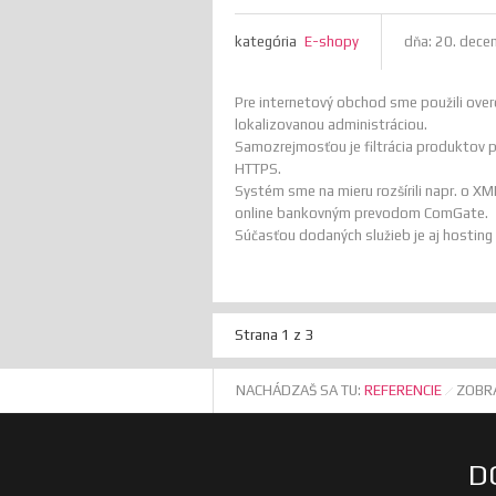
kategória
E-shopy
dňa:
20. dece
Pre internetový obchod sme použili ove
lokalizovanou administráciou.
Samozrejmosťou je filtrácia produktov po
HTTPS.
Systém sme na mieru rozšírili napr. o X
online bankovným prevodom ComGate.
Súčasťou dodaných služieb je aj hosting
Strana 1 z 3
NACHÁDZAŠ SA TU:
REFERENCIE
ZOBRA
D