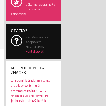
Výkonný, spoľahlivý a
pravidelne
zálohovaný.
OTÁZKY?
Rád Vám všetky
zodpoviem.
Neváhajte ma
kontaktovať
.
REFERENCIE PODĽA
ZNAČIEK
3
administrácia
4
blog
CEVED
dopytový formulár
CTBC
eshop
ecommerce
formuláre
HTTPS
fotogaléria
GoPay platby
jednostránkový košík