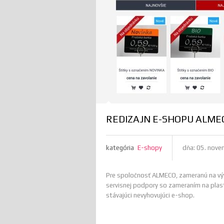
REDIZAJN E-SHOPU ALME
kategória
E-shopy
dňa:
05. nove
Pre spoločnosť ALMECO, zameranú na výv
servisnej podpory so zameraním na plasto
stávajúci nevyhovujúci e-shop.